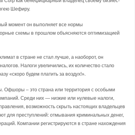
ital Corp как бенефициарный владелец своему бизнес-
ргею Шефиру.
нный момент он выполняет все нормы
шорные схемы в прошлом объясняются оптимизацией
имат в стране не стал лучше, а наоборот, он
налогов. Налоги увеличились, их количество стало
зу «скоро будем платить за воздух!».
ы. Офшоры – это страна или территория с особыми
омпаний. Среди них — низкие или нулевые налоги,
управления, возможность скрыть настоящих владельцев
уют для преступлений: отмывания криминальных денег,
ераций. Компании регистрируются в стране нахождения