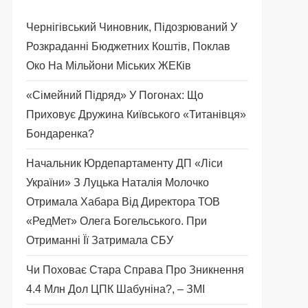
Чернігівський Чиновник, Підозрюваний У
Розкраданні Бюджетних Коштів, Поклав
Око На Мільйони Міських ЖЕКів
«Сімейний Підряд» У Погонах: Що
Приховує Дружина Київського «титанівця»
Бондаренка?
Начальник Юрдепартаменту ДП «Ліси
України» З Луцька Наталія Молочко
Отримала Хабара Від Директора ТОВ
«РедМет» Олега Богельського. При
Отриманні Її Затримала СБУ
Чи Поховає Стара Справа Про Зникнення
4.4 Млн Дол ЦПК Шабуніна?, – ЗМІ