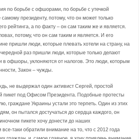
рия по борьбе с офшорами, по борьбе с утечкой
е самому президенту, потому, что он может только
о рейтинга, а по факту – он сам таким же и является.
овах, потому, что он сам таким и является. И его
аине пришли люди, которые плевать хотели на страну, на
 очередной раз пришли люди, которые только делают
и в офшоры, уклоняются от налогов. Это люди, которым
нности, Закон – чужды.
ждь, не выдержал один активист Сергей, простой
й пикет под Офисом Президента. Подобные протесты
, граждане Украины устали это терпеть. Один из этих
ям, он пытался достучаться до сердца каждого, он
диночном пикете хочу донести до наших
 все-таки обратили внимание на то, что с 2012 года
х граждан, и, самое главное, я хочу привлечь внимание