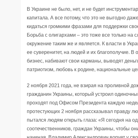
В Украине не было, нет, и не будет инструмента
капитала. А все потому, что это не выгодно даж
кидаться громкими фразами для поддержки своег
Борьба с олигархами – это тоже все только на сл
окружение таким же и является. К власти в Укр
ее суверенитет, на людей и их благополучие. В
бизнес, набивают свои карманы, выводят деньг
патриотизм, любовь к родине, национальные це
2 ноября 2021 года, не взирая на проливной до
гражданин Украины, который устроил одиночны
проходят под Офисом Президента каждую неделю
протестующих 2 ноября рассказывал правду люд
пытался людям открыть глаза: «Я сегодня на о
соотечественников, граждан Украины, чтобы они
начиная, Владимир Александрович ворует у свои