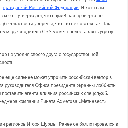
ся
гражданкой Российской Федерации
! И хотя сам
нского – утверждает, что служебная проверка не
ацбезопасности уверены, что это не совсем так. Так
семья руководителя СБУ может предоставлять угрозу
пор не уволил своего друга с государственной
сность.
рое еще сильнее может упрочить российский вектор в
еля руководителя Офиса президента Украины лоббисты
 поставить агента влияния российских спецслужб,
енеджера компании Рината Ахметова «Метинвест»
тии регионов Игоря Шурмы. Ранее он баллотировался в