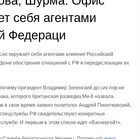
ова, Шурма: Офис
ет себя агентами
й Федераци
есно окружает себя агентами влияния Российской
 фоне обострения отношений с РФ и передислокации их
почему президент Владимир Зеленский до сих пор не
ка, которого британская разведка Ми-6 назвала
Как в свое время заявил политолог Андрей Пионтковский,
на спецслужбы РФ свидетельствуют конкретные
сслужбе. И первым в этом списке идет «Вагнергейт».
в Службе безопасности Украины. Потому что
жена