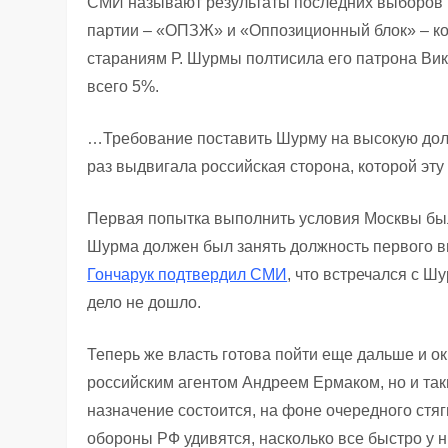
СМИ называют результаты последних выборов в
партии – «ОПЗЖ» и «Оппозиционный блок» – ко
стараниям Р. Шурмы полтисила его патрона Ви
всего 5%.
…Требование поставить Шурму на высокую долж
раз выдвигала российская сторона, которой эт
Первая попытка выполнить условия Москвы был
Шурма должен был занять должность первого в
Гончарук подтвердил СМИ
, что встречался с Ш
дело не дошло.
Теперь же власть готова пойти еще дальше и о
российским агентом Андреем Ермаком, но и та
назначение состоится, на фоне очередного стя
обороны РФ удивятся, насколько все быстро у н