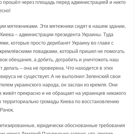
ью прошёл через площадь перед администрацией и никто
есно!
ации мятежниками. Эти мятежники сидят в нашем здании,
Киева – администрации президента Украины. Туда
ями, которые просто дерибанят Украину во главе с
 кремлёвскими повадками, который пришел не помогать
вои обещания, а добить, дограбить и уничтожить наш
т делать – она не проверена. Что находится в этих
 вируса не существует. А не выполнил Зеленский свои
телем украинского народа, он заслан из кремля. Они
ив живёт прекрасно и не обращает на украинцев никакого
ы территориально громады Киева по восстановлению
Рачок.
кретизированные, юридически обоснованные требования
их юрист Дмитрий Павличенко заявил, что, против