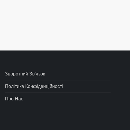
тупний
ис
Зворотний Зв'язок
Політика Конфіденційності
Про Нас