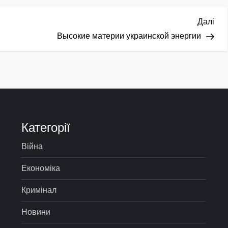
Нас
Далі
зап
Высокие материи украинской энергии
Категорії
Війна
Економіка
Кримінал
Новини