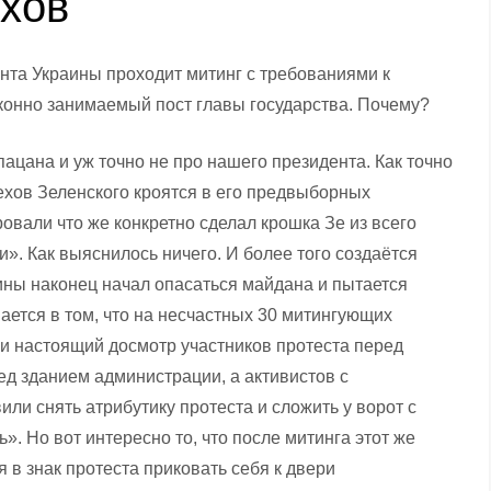
ехов
нта Украины проходит митинг с требованиями к
конно занимаемый пост главы государства. Почему?
пацана и уж точно не про нашего президента. Как точно
ехов Зеленского кроятся в его предвыборных
вали что же конкретно сделал крошка Зе из всего
». Как выяснилось ничего. И более того создаётся
ины наконец начал опасаться майдана и пытается
ается в том, что на несчастных 30 митингующих
ли настоящий досмотр участников протеста перед
зданием администрации, а активистов с
ли снять атрибутику протеста и сложить у ворот с
». Но вот интересно то, что после митинга этот же
я в знак протеста приковать себя к двери