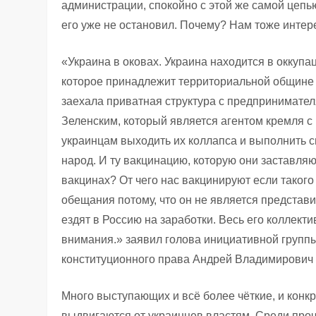
администрации, спокойно с этой же самой цеп
его уже не остановил. Почему? Нам тоже интер
«Украина в оковах. Украина находится в оккуп
которое принадлежит территориальной общине 
заехала приватная структура с предпринимател
Зеленским, который является агентом кремля с
украинцам выходить их коллапса и выполнить с
народ. И ту вакцинацию, которую они заставляю
вакцинах? От чего нас вакцинируют если такого
обещания потому, что он не является представи
ездят в Россию на заработки. Весь его коллект
внимания.» заявил голова инициативной групп
конституционного права Андрей Владимирович 
Много выступающих и всё более чёткие, и кон
выдвигаются от украинцев властям. Среди проч