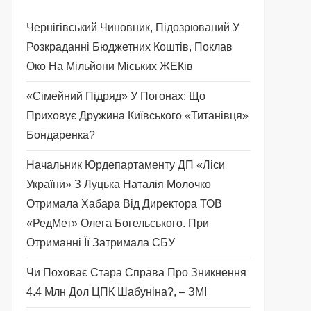
Чернігівський Чиновник, Підозрюваний У
Розкраданні Бюджетних Коштів, Поклав
Око На Мільйони Міських ЖЕКів
«Сімейний Підряд» У Погонах: Що
Приховує Дружина Київського «титанівця»
Бондаренка?
Начальник Юрдепартаменту ДП «Ліси
України» З Луцька Наталія Молочко
Отримала Хабара Від Директора ТОВ
«РедМет» Олега Богельського. При
Отриманні Її Затримала СБУ
Чи Поховає Стара Справа Про Зникнення
4.4 Млн Дол ЦПК Шабуніна?, – ЗМІ