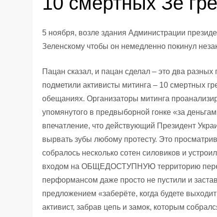
10 смертных Зе гр
5 ноября, возле здания Администрации президе
Зеленскому чтобы он немедленно покинул неза
Пацан сказал, и пацан сделал – это два разных 
подметили активисты митинга – 10 смертных гр
обещаниях. Организаторы митинга проанализиро
упомянутого в предвыборной гонке «за деньгами
впечатление, что действующий Президент Укра
вырвать зубы любому протесту. Это просматрив
собралось несколько сотен силовиков и устрои
входом на ОБЩЕДОСТУПНУЮ территорию перед 
перформансом даже просто не пустили и застави
предложением «заберёте, когда будете выходить
активист, забрав цепь и замок, которым собралс