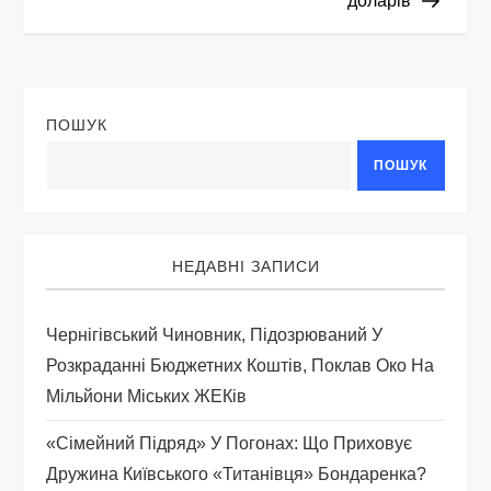
г
доларів
а
ц
ПОШУК
і
ПОШУК
я
з
НЕДАВНІ ЗАПИСИ
а
Чернігівський Чиновник, Підозрюваний У
п
Розкраданні Бюджетних Коштів, Поклав Око На
Мільйони Міських ЖЕКів
и
«Сімейний Підряд» У Погонах: Що Приховує
с
Дружина Київського «титанівця» Бондаренка?