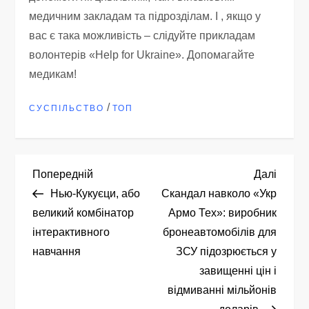
медичним закладам та підрозділам. І , якщо у
вас є така можливість – слідуйте прикладам
волонтерів «Help for Ukraine». Допомагайте
медикам!
/
СУСПІЛЬСТВО
ТОП
Н
Попередній
Насту
Попередній
Далі
запис
запис
Нью-Кукуєци, або
Скандал навколо «Укр
а
великий комбінатор
Армо Тех»: виробник
інтерактивного
бронеавтомобілів для
в
навчання
ЗСУ підозрюється у
і
завищенні цін і
відмиванні мільйонів