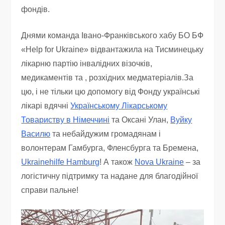
фондів.
Днями команда Івано-Франківського хабу БО БФ
«Help for Ukraine» відвантажила на Тисминецьку
лікарню партію інвалідних візочків,
медикаментів та , розхідних медматеріалів.За
цю, і не тільки цю допомогу від Фонду українські
лікарі вдячні
Українському Лікарському
Товариству в Німеччині
та Оксані Улан,
Вуйку
Василю
та небайдужим громадянам і
волонтерам Гамбурга, Фленсбурга та Бремена,
Ukrainehilfe Hamburg
! А також
Nova Ukraine
– за
логістичну підтримку та надане для благодійної
справи пальне!