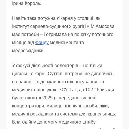
Ірина Король.
Навіть така потужна лікарня у столиці, як
Інститут серцево-судинної хірургії ім М Амосова
має потреби – і отримала на початку поточного
місяця від
Фонду
медикаменти та
медрозхідники.
У фокусі діяльності волонтерів – не тільки
цивільні лікарні. Суттєві потреби, не дивлячись
на наявність державного фінансування, є і
медичних підрозділів ЗСУ. Так, до 102-ї бригади
було в жовтні 2025 р. передано кисневі
концентратори, милиці, гігієнічні засоби, ліки,
медичні розхідники та системи для крапельниць.
Благодійну допомогу медичного штибу