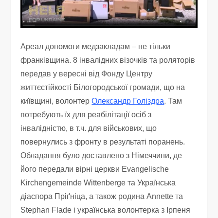
Ареал допомоги медзакладам – не тільки
франківщина. 8 інвалідних візочків та роляторів
передав у вересні від Фонду Центру
життєстійкості Білогородської громади, що на
київщині, волонтер
Олександр Голіздра
. Там
потребують їх для реабілітації осіб з
інвалідністю, в т.ч. для військових, що
повернулись з фронту в результаті поранень.
Обладання було доставлено з Німеччини, де
його передали вірні церкви Evangelische
Kirchengemeinde Wittenberge та Українська
діаспора Пріґніца, а також родина Annette та
Stephan Flade і українська волонтерка з Ірпеня