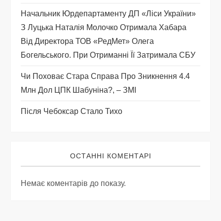
і
Начальник Юрдепартаменту ДП «Ліси України»
З Луцька Наталія Молочко Отримала Хабара
в
Від Директора ТОВ «РедМет» Олега
Богельського. При Отриманні Її Затримала СБУ
Чи Поховає Стара Справа Про Зникнення 4.4
Млн Дол ЦПК Шабуніна?, – ЗМІ
Після Чебоксар Стало Тихо
ОСТАННІ КОМЕНТАРІ
Немає коментарів до показу.