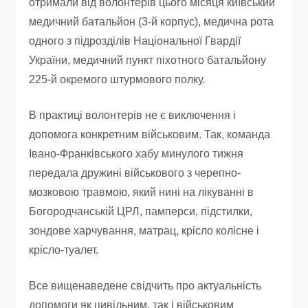
отримали від волонтерів цього місяця київський
медичний батальйон (3-й корпус), медична рота
одного з підрозділів Національної Гвардії
України, медичний пункт піхотного батальйону
225-й окремого штурмового полку.
В практиці волонтерів не є виключення і
допомога конкретним військовим. Так, команда
Івано-Франківського хабу минулого тижня
передала дружині військового з черепно-
мозковою травмою, який нині на лікуванні в
Богородчанській ЦРЛ, памперси, підстилки,
зондове харчування, матрац, крісло колісне і
крісло-туалет.
Все вищенаведене свідчить про актуальність
допомоги як цивільним, так і військовим