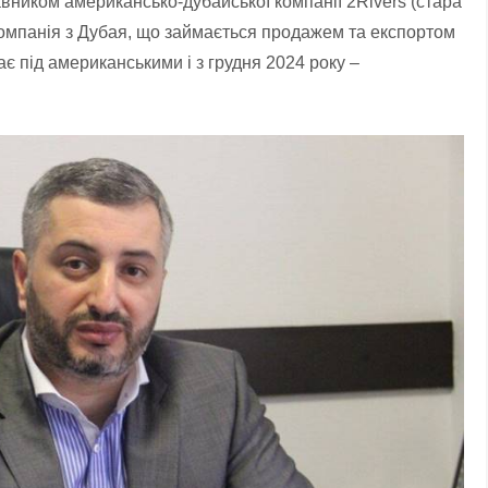
авником американсько-дубайської компанії 2Rivers (стара
компанія з Дубая, що займається продажем та експортом
ає під американськими і з грудня 2024 року –