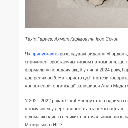
Тахір Гараєв, Ахмет Карімов та Ігор Сечин
Як
припускають
розслідувачі видання «Гордон»,
спричинені зростаючим тиском на компанії, що 
формальну передачу акцій у липні 2024 року, Г
довірених осіб. На користо цієї гіпотези говори
«оновленої» організації залишився Анар Мадатл
У 2021-2022 роках Coral Energy стала одним із 
у тому числі у державного гіганта «Роснафта» з о
відома як один із великих постачальників дизе
Мозирського НПЗ.