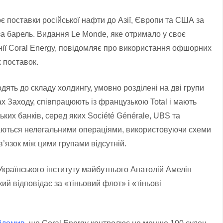
ює поставки російської нафти до Азії, Європи та США за
за барель. Видання Le Monde, яке отримало у своє
ї Coral Energy, повідомляє про використання офшорних
х поставок.
дять до складу холдингу, умовно розділені на дві групи
х Заходу, співпрацюють із французькою Total і мають
ьких банків, серед яких Société Générale, UBS та
аймаються нелегальними операціями, використовуючи схеми
в’язок між цими групами відсутній.
Українського інституту майбутнього Анатолій Амелін
й відповідає за «тіньовий флот» і «тіньові