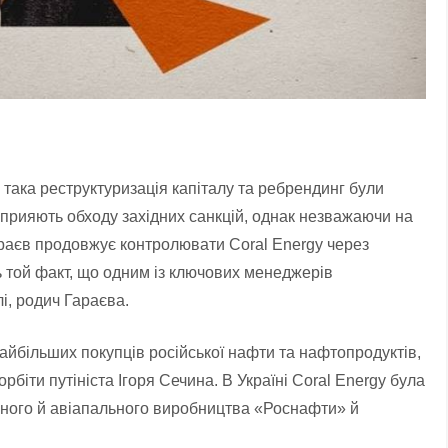
 така реструктуризація капіталу та ребрендинг були
сприяють обходу західних санкцій, однак незважаючи на
араєв продовжує контролювати Coral Energy через
ть той факт, що одним із ключових менеджерів
і, родич Гараєва.
найбільших покупців російської нафти та нафтопродуктів,
рбіти путініста Ігоря Сечина. В Україні Coral Energy була
льного й авіапального виробництва «Роснафти» й