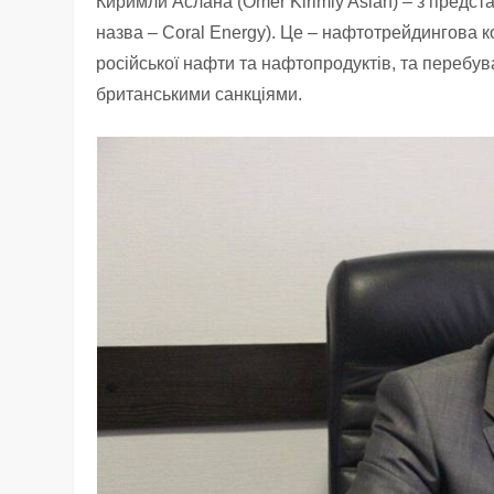
Киримли Аслана (Omer Kirimly Aslan) – з предст
назва – Coral Energy). Це – нафтотрейдингова 
російської нафти та нафтопродуктів, та перебув
британськими санкціями.