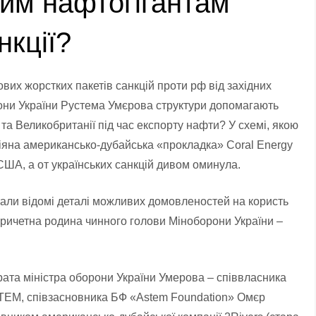
ким нафтогігантам
нкції?
вих жорстких пакетів санкцій проти рф від західних
рони України Рустема Умєрова структури допомагають
та Великобританії під час експорту нафти? У схемі, якою
іяна американсько-дубайська «прокладка» Coral Energy
 США, а от українських санкцій дивом оминула.
тали відомі деталі можливих домовленостей на користь
причетна родина чинного голови Міноборони України –
брата міністра оборони України Умерова – співвласника
ASTEM, співзасновника БФ «Astem Foundation» Омєр