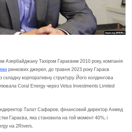
ом Азербайджану Тахіром Гараєвим 2010 року, компанія
ими
ринкових джерел, до травня 2023 року Гараєв
з складну корпоративну структуру. Його холдингова
ювала Coral Energy через Vetus Investments Limited
гендиректор Талат Сафаров, фінансовий директор Ахмед
тки Гараєва, яка становила на той момент 40%, і
gy на 2Rivers.