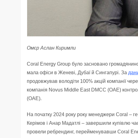
Омєр Аслан Киримли
Coral Energy Group було засновано громадянин
мала офіси в Женеві, Дубаї й Сингапурі. За
дан
продовжував володіти 100% акцій компанії чере
компанія Novus Middle East DMCC (ОАЕ) контрол
(ОАЕ).
На початку 2024 року року менеджери Coral – 
Керімов і Анар Мадатлі – завершили купівлю час
провели ребрендинг, перейменувавши Coral Ener