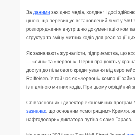
За
даними
західних медіа, холдинг і досі здійсн
ціною, що перевищує встановлений ліміт у $60 
розпорядження внутрішню документацію компані
структур та зміну митних кодів для реалізації ци
Як зазначають журналісти, підприємства, що вхо
— «сині» та «червоні». Перші працюють у країна
доступ до пільгового кредитування від європейс
Raiffeisen. У той час як «червоні» компанії з
із підміною митних кодів. При цьому офіційний з
Співзасновник і директор економічних програм 
зазначає
, що основним «смотрящим» Кремля, яки
нафтодолари» диктатора путіна є саме Гараєв.