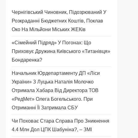
Чернігівський Чиновник, Підозрюваний У
Розкраданні Бюджетних Коштів, Поклав
Око На Мільйони Міських ЖЕКів
«Сімейний Підряд» У Погонах: Що
Приховує Дружина Київського «титанівця»
Бондаренка?
Начальник Юрдепартаменту ДП «Ліси
України» З Луцька Наталія Молочко
Отримала Хабара Від Директора ТОВ
«РедМет» Олега Богельського. При
Отриманні Її Затримала СБУ
Чи Поховає Стара Справа Про Зникнення
4.4 Млн Дол ЦПК Шабуніна?, – ЗМІ