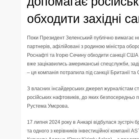
допомагає російсь
обходити західні са
Поки Президент Зеленський публічно вимагає но
партнерів, афілійовані з родиною міністра обо
Роснафті та Ігорю Сечину обходити санкції США 
вже зацікавились американські спецслужби, зад
– ця компанія потрапила під санкції Британії та
З власних інсайдерських джерел журналістам с
російських нафтовиків, до яких безпосередньо 
Рустема Умєрова.
17 липня 2024 року в Анкарі відбулася зустріч 
та одного з керівників інвестиційної компанії 