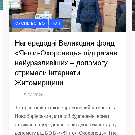
СУСПІЛЬСТВО
ТОП
Напередодні Великодня фонд
«Янгол-Охоронець» підтримав
найуразливіших – допомогу
отримали інтернати
Житомирщини
Тетерівський психоневрологічний інтернат та
Новоборівський дитячий будинок-інтернат
отримав напередодні Великодня гуманітарну
допомогу від БО БФ «Янгол-Охоронець». І не