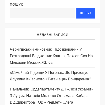
ПОШУК
і
ПОШУК
я
з
НЕДАВНІ ЗАПИСИ
а
Чернігівський Чиновник, Підозрюваний У
п
Розкраданні Бюджетних Коштів, Поклав Око На
Мільйони Міських ЖЕКів
и
«Сімейний Підряд» У Погонах: Що Приховує
с
Дружина Київського «титанівця» Бондаренка?
і
Начальник Юрдепартаменту ДП «Ліси України»
З Луцька Наталія Молочко Отримала Хабара
в
Від Директора ТОВ «РедМет» Олега