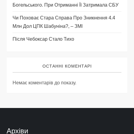
Богельського. При Отриманні Її Затримала СБУ
Чи Поховає Стара Справа Про Зникнення 4.4
Млн Дол ЦПК Шабуніна?, – ЗМІ
Після Чебоксар Стало Тихо
ОСТАННІ КОМЕНТАРІ
Немає коментарів до показу.
Архіви