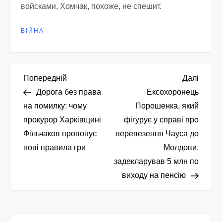
войсками, Хомчак, похоже, не спешит.
ВІЙНА
Н
Попередній
Насту
Попередній
Далі
запис
запис
Дорога без права
Ексохоронець
а
на помилку: чому
Порошенка, який
прокурор Харківщині
фігурує у справі про
в
Фільчаков пропонує
перевезення Чауса до
і
нові правила гри
Молдови,
задекларував 5 млн по
г
виходу на пенсію
а
ц