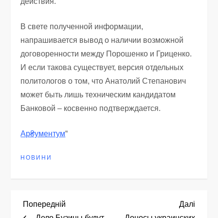
действия.
В свете полученной информации,
напрашивается вывод о наличии возможной
договоренности между Порошенко и Гриценко.
И если такова существует, версия отдельных
политологов о том, что Анатолий Степанович
может быть лишь техническим кандидатом
Банковой – косвенно подтверждается.
Ар₴ументум
“
НОВИНИ
Н
Попередній
Насту
Попередній
Далі
запис
запис
Дело Бузины будут
Доносы украинских