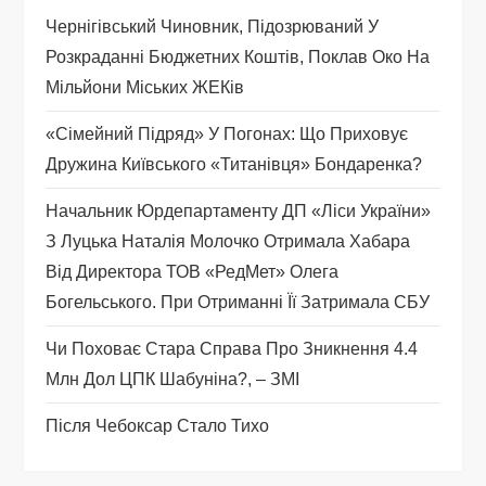
а
Чернігівський Чиновник, Підозрюваний У
п
Розкраданні Бюджетних Коштів, Поклав Око На
Мільйони Міських ЖЕКів
и
«Сімейний Підряд» У Погонах: Що Приховує
с
Дружина Київського «титанівця» Бондаренка?
і
Начальник Юрдепартаменту ДП «Ліси України»
З Луцька Наталія Молочко Отримала Хабара
в
Від Директора ТОВ «РедМет» Олега
Богельського. При Отриманні Її Затримала СБУ
Чи Поховає Стара Справа Про Зникнення 4.4
Млн Дол ЦПК Шабуніна?, – ЗМІ
Після Чебоксар Стало Тихо