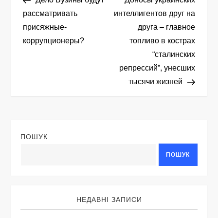
а
рассматривать
интеллигентов друг на
присяжные-
друга – главное
в
коррупционеры?
топливо в кострах
і
“сталинских
репрессий”, унесших
г
тысячи жизней
а
ц
ПОШУК
і
ПОШУК
я
з
НЕДАВНІ ЗАПИСИ