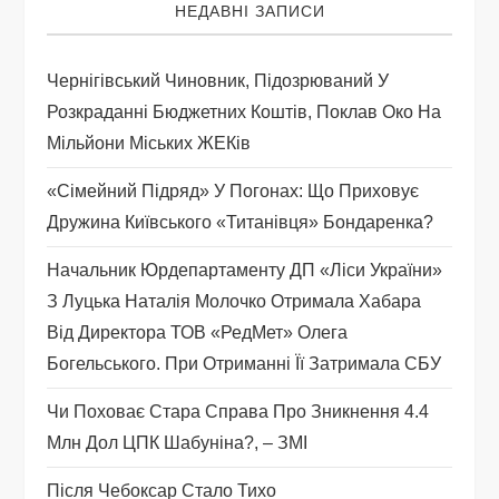
НЕДАВНІ ЗАПИСИ
я
Чернігівський Чиновник, Підозрюваний У
з
Розкраданні Бюджетних Коштів, Поклав Око На
а
Мільйони Міських ЖЕКів
п
«Сімейний Підряд» У Погонах: Що Приховує
Дружина Київського «титанівця» Бондаренка?
и
Начальник Юрдепартаменту ДП «Ліси України»
с
З Луцька Наталія Молочко Отримала Хабара
Від Директора ТОВ «РедМет» Олега
і
Богельського. При Отриманні Її Затримала СБУ
в
Чи Поховає Стара Справа Про Зникнення 4.4
Млн Дол ЦПК Шабуніна?, – ЗМІ
Після Чебоксар Стало Тихо