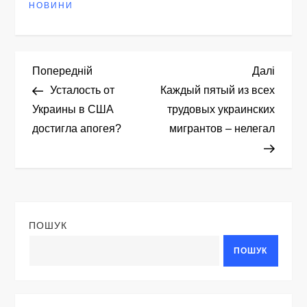
НОВИНИ
Н
Попередній
Насту
Попередній
Далі
запис
запис
Усталость от
Каждый пятый из всех
а
Украины в США
трудовых украинских
достигла апогея?
мигрантов – нелегал
в
і
г
ПОШУК
а
ПОШУК
ц
і