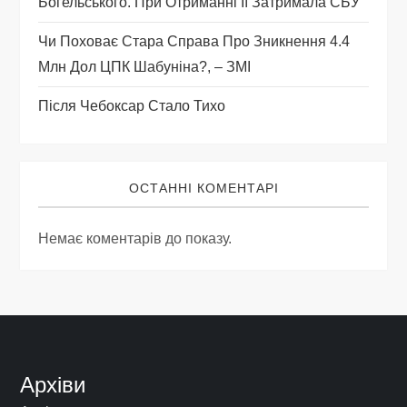
Богельського. При Отриманні Її Затримала СБУ
Чи Поховає Стара Справа Про Зникнення 4.4
Млн Дол ЦПК Шабуніна?, – ЗМІ
Після Чебоксар Стало Тихо
ОСТАННІ КОМЕНТАРІ
Немає коментарів до показу.
Архіви