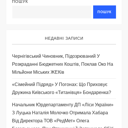
ПОШУК
і
ПОШУК
я
з
НЕДАВНІ ЗАПИСИ
а
Чернігівський Чиновник, Підозрюваний У
п
Розкраданні Бюджетних Коштів, Поклав Око На
Мільйони Міських ЖЕКів
и
«Сімейний Підряд» У Погонах: Що Приховує
с
Дружина Київського «титанівця» Бондаренка?
і
Начальник Юрдепартаменту ДП «Ліси України»
З Луцька Наталія Молочко Отримала Хабара
в
Від Директора ТОВ «РедМет» Олега