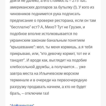
дойти не далеко, а его стоимость – 275 тыс.
американских долларов за бутылку (!). У кого из
чиновников поднимется рука подписать
предписание о проверке ресторана, если он там
“бесплатно” ест? А, Михо? Тут не Грузия, и
подобное вполне истолковывается по
украинским законам банальным понятием
“крышевание”: мол, ты меня кормишь, а я тебя
прикрываю, или, “кто девочку кормит, тот ее и
танцует”. И вроде как, выглядит на подобие
хлебосольной дружбы, а получается… уже
завтра места на Ильичевском морском
терминале и в очереди на первоочередную
разгрузку продавать начнем, а кто не будет
брать, – отключим газ!
“
Ар₴ументум
“