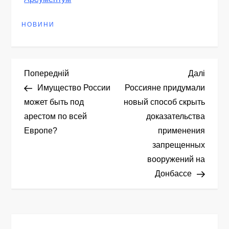
НОВИНИ
Н
Попередній
Насту
Попередній
Далі
запис
запис
Имущество России
Россияне придумали
а
может быть под
новый способ скрыть
арестом по всей
доказательства
в
Европе?
применения
і
запрещенных
вооружений на
г
Донбассе
а
ц