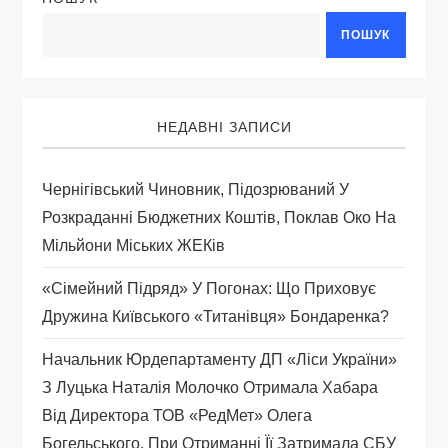
ц
ПОШУК
і
я
НЕДАВНІ ЗАПИСИ
з
Чернігівський Чиновник, Підозрюваний У
а
Розкраданні Бюджетних Коштів, Поклав Око На
Мільйони Міських ЖЕКів
п
«Сімейний Підряд» У Погонах: Що Приховує
и
Дружина Київського «титанівця» Бондаренка?
с
Начальник Юрдепартаменту ДП «Ліси України»
З Луцька Наталія Молочко Отримала Хабара
і
Від Директора ТОВ «РедМет» Олега
Богельського. При Отриманні Її Затримала СБУ