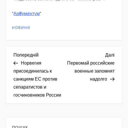
“
Ар₴ументум
“
НОВИНИ
Н
Попередній
Насту
Попередній
Далі
запис
запис
Норвегия
Первомай российские
а
присоединилась к
военные запомнят
санкциям ЕС против
надолго
в
сепаратистов и
і
госчиновников России
г
а
ПОШУК