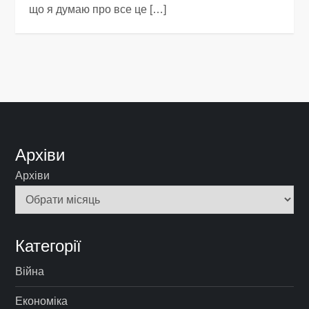
що я думаю про все це […]
Архіви
Архіви
Категорії
Війна
Економіка