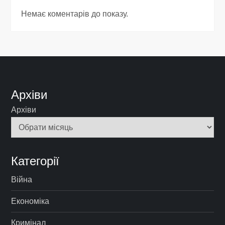
Немає коментарів до показу.
Архіви
Архіви
Категорії
Війна
Економіка
Кримінал