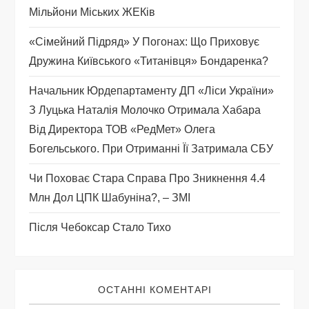
Мільйони Міських ЖЕКів
п
«Сімейний Підряд» У Погонах: Що Приховує
и
Дружина Київського «титанівця» Бондаренка?
с
Начальник Юрдепартаменту ДП «Ліси України»
З Луцька Наталія Молочко Отримала Хабара
і
Від Директора ТОВ «РедМет» Олега
Богельського. При Отриманні Її Затримала СБУ
в
Чи Поховає Стара Справа Про Зникнення 4.4
Млн Дол ЦПК Шабуніна?, – ЗМІ
Після Чебоксар Стало Тихо
ОСТАННІ КОМЕНТАРІ