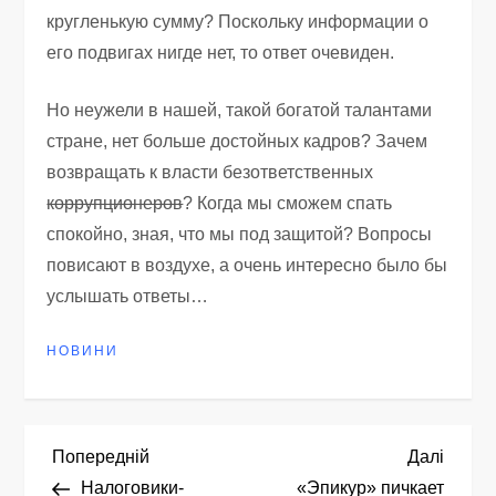
кругленькую сумму? Поскольку информации о
его подвигах нигде нет, то ответ очевиден.
Но неужели в нашей, такой богатой талантами
стране, нет больше достойных кадров? Зачем
возвращать к власти безответственных
коррупционеров
? Когда мы сможем спать
спокойно, зная, что мы под защитой? Вопросы
повисают в воздухе, а очень интересно было бы
услышать ответы…
НОВИНИ
Н
Попередній
Насту
Попередній
Далі
запис
запис
Налоговики-
«Эпикур» пичкает