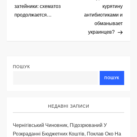
а
затейники: схематоз
курятину
продолжается…
антибиотиками и
в
обманывает
і
украинцев?
г
а
ПОШУК
ц
ПОШУК
і
я
НЕДАВНІ ЗАПИСИ
з
Чернігівський Чиновник, Підозрюваний У
а
Розкраданні Бюджетних Коштів, Поклав Око На