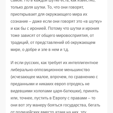
самое. Но в каждой шутке есть, как известно,
только доля шутки. То, что они говорят,
приоткрывает для окружающего мира их
сознание – даже если они говорят это «в шутку»
и как бы с иронией. Потому что шутки и ирония
тоже зависят от общего мировосприятия, от
традиций, от представлений об окружающем
мире, о добре и зле в нем и т.д.
И если русских, как требует их интеллигентное
либерально-оппозиционное меньшинство
(исчезающее малое, впрочем, по сравнению с
преданными и никаких европ отродясь не
видевшими холопами царя-батюшки), принять
или, точнее, пустить в Европу с правами – то
они вот эту манеру бояться государства, бегать
от полицейских вместо атаки на них, эту