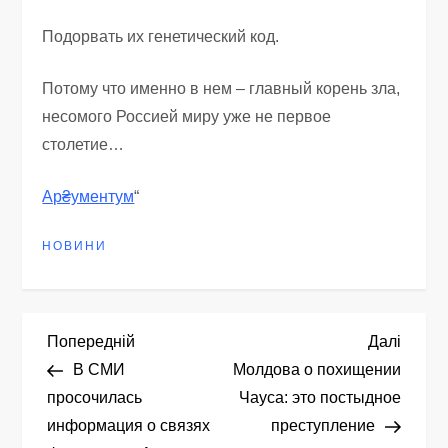
Подорвать их генетический код.
Потому что именно в нем – главный корень зла,
несомого Россией миру уже не первое
столетие…
Ар₴ументум
“
НОВИНИ
Н
Попередній
Насту
Попередній
Далі
запис
запис
В СМИ
Молдова о похищении
а
просочилась
Чауса: это постыдное
информация о связях
преступление
в