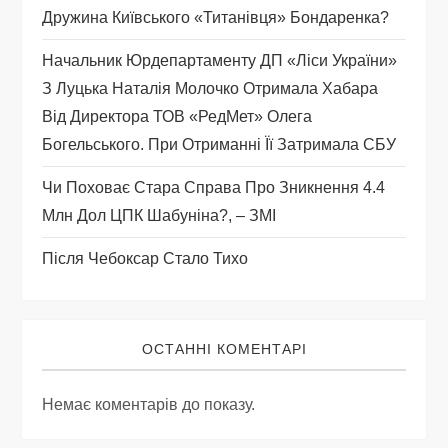
и
Дружина Київського «титанівця» Бондаренка?
с
Начальник Юрдепартаменту ДП «Ліси України»
З Луцька Наталія Молочко Отримала Хабара
і
Від Директора ТОВ «РедМет» Олега
Богельського. При Отриманні Її Затримала СБУ
в
Чи Поховає Стара Справа Про Зникнення 4.4
Млн Дол ЦПК Шабуніна?, – ЗМІ
Після Чебоксар Стало Тихо
ОСТАННІ КОМЕНТАРІ
Немає коментарів до показу.