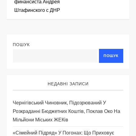
финансиста Андрея
і
Штафинского с ДНР
г
а
ПОШУК
ц
ПОШУК
і
я
НЕДАВНІ ЗАПИСИ
з
Чернігівський Чиновник, Підозрюваний У
а
Розкраданні Бюджетних Коштів, Поклав Око На
Мільйони Міських ЖЕКів
п
«Сімейний Підряд» У Погонах: Що Приховує