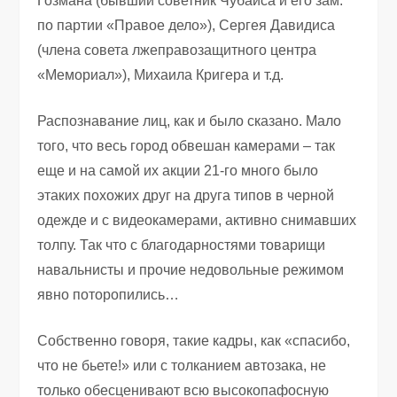
Гозмана (бывший советник Чубайса и его зам.
по партии «Правое дело»), Сергея Давидиса
(члена совета лжеправозащитного центра
«Мемориал»), Михаила Кригера и т.д.
Распознавание лиц, как и было сказано. Мало
того, что весь город обвешан камерами – так
еще и на самой их акции 21-го много было
этаких похожих друг на друга типов в черной
одежде и с видеокамерами, активно снимавших
толпу. Так что с благодарностями товарищи
навальнисты и прочие недовольные режимом
явно поторопились…
Собственно говоря, такие кадры, как «спасибо,
что не бьете!» или с толканием автозака, не
только обесценивают всю высокопафосную