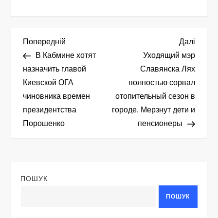
Н
Попередній
Насту
Попередній
Далі
запис
запис
В Кабмине хотят
Уходящий мэр
а
назначить главой
Славянска Лях
Киевской ОГА
полностью сорвал
в
чиновника времен
отопительный сезон в
і
президентства
городе. Мерзнут дети и
Порошенко
пенсионеры
г
а
ц
ПОШУК
ПОШУК
і