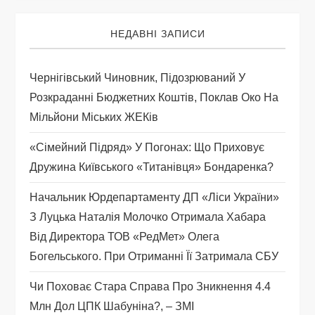
я
НЕДАВНІ ЗАПИСИ
з
а
Чернігівський Чиновник, Підозрюваний У
Розкраданні Бюджетних Коштів, Поклав Око На
п
Мільйони Міських ЖЕКів
и
«Сімейний Підряд» У Погонах: Що Приховує
Дружина Київського «титанівця» Бондаренка?
с
Начальник Юрдепартаменту ДП «Ліси України»
і
З Луцька Наталія Молочко Отримала Хабара
Від Директора ТОВ «РедМет» Олега
в
Богельського. При Отриманні Її Затримала СБУ
Чи Поховає Стара Справа Про Зникнення 4.4
Млн Дол ЦПК Шабуніна?, – ЗМІ