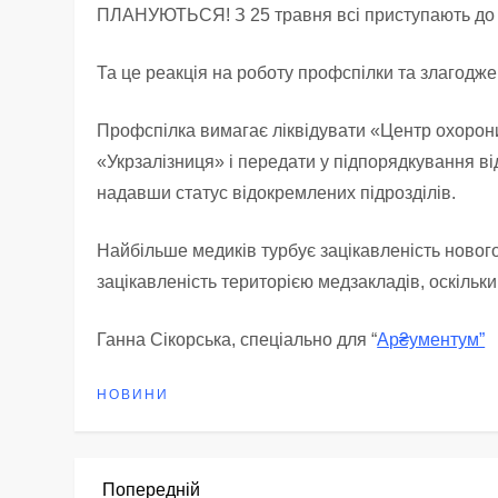
ПЛАНУЮТЬСЯ! З 25 травня всі приступають до 
Та це реакція на роботу профспілки та злагодже
Профспілка вимагає ліквідувати «Центр охорони 
«Укрзалізниця» і передати у підпорядкування від
надавши статус відокремлених підрозділів.
Найбільше медиків турбує зацікавленість нового
зацікавленість територією медзакладів, оскільки 
Ганна Сікорська, спеціально для “
Ар₴ументум”
НОВИНИ
Попередній
Попередній