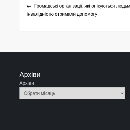
Н
запис
Громадські організації, які опікуються людьм
а
інвалідністю отримали допомогу
в
і
г
а
Архіви
ц
Архіви
і
я
з