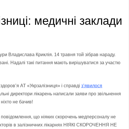
зниці: медичні заклади
ури Владислава Криклія. 14 травня той зібрав нараду.
овані. Надалі такі питання мають вирішуватися за участю
здоров’я АТ «Укрзалізниця» і справді
з’явилося
льні директори лікарень написали заяви про звільнення
ніхто не бачив!
ь повідомлення, що ніяких скорочень медперсоналу не
ректорів в залізничних лікарнях НІЯКІ СКОРОЧЕННЯ НЕ