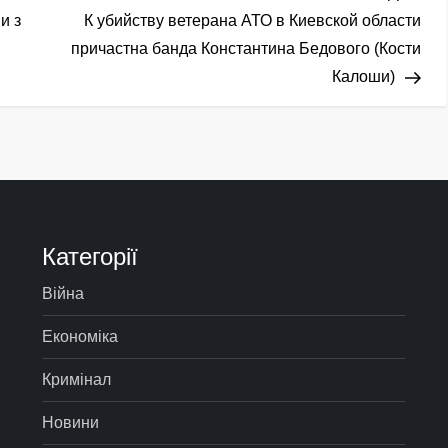
зап
и з
К убийству ветерана АТО в Киевской области
причастна банда Константина Бедового (Кости
Калоши)
Категорії
Війна
Економіка
Кримінал
Новини