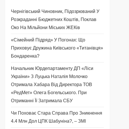
Чернігівський Чиновник, Підозрюваний У
Розкраданні Бюджетних Коштів, Поклав
Око На Мільйони Міських ЖЕКів
«Сімейний Підряд» У Погонах: Що
Приховує Дружина Київського «титанівця»
Бондаренка?
Начальник Юрдепартаменту ДП «Ліси
України» З Луцька Наталія Молочко
Отримала Хабара Від Директора ТОВ
«РедМет» Олега Богельського. При
Отриманні Її Затримала СБУ
Чи Поховає Стара Справа Про Зникнення
4.4 Млн Дол ЦПК Шабуніна?, – ЗМІ