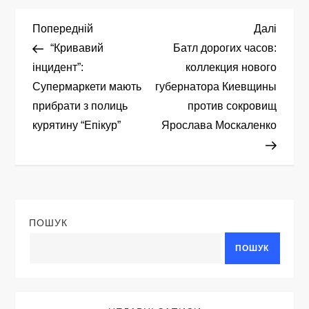
Н
Попередній
Насту
Попередній
Далі
запис
запис
“Кривавий
Батл дорогих часов:
а
інцидент”:
коллекция нового
Супермаркети мають
губернатора Киевщины
в
прибрати з полиць
против сокровищ
і
курятину “Епікур”
Ярослава Москаленко
г
а
ц
ПОШУК
ПОШУК
і
я