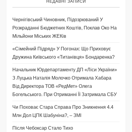
НЕДАВНІ ЗАПИСИ
з
а
Чернігівський Чиновник, Підозрюваний У
Розкраданні Бюджетних Коштів, Поклав Око На
п
Мільйони Міських ЖЕКів
и
«Сімейний Підряд» У Погонах: Що Приховує
Дружина Київського «титанівця» Бондаренка?
с
Начальник Юрдепартаменту ДП «Ліси України»
і
З Луцька Наталія Молочко Отримала Хабара
Від Директора ТОВ «РедМет» Олега
в
Богельського. При Отриманні Її Затримала СБУ
Чи Поховає Стара Справа Про Зникнення 4.4
Млн Дол ЦПК Шабуніна?, – ЗМІ
Після Чебоксар Стало Тихо