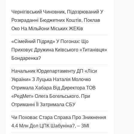
Чернігівський Чиновник, Підозрюваний У
Розкраданні Бюджетних Коштів, Поклав
Око На Мільйони Міських ЖЕКів
«Сімейний Підряд» У Погонах: Що
Приховує Дружина Київського «титанівця»
Бондаренка?
Начальник Юрдепартаменту ДП «Ліси
України» З Луцька Наталія Молочко
Отримала Хабара Від Директора ТОВ
«РедМет» Олега Богельського. При
Отриманні Її Затримала СБУ
Чи Поховає Стара Справа Про Зникнення
4.4 Млн Дол ЦПК Шабуніна?, – ЗМІ