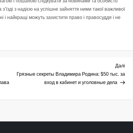
увагою і пошаною слідкувати за новинами та особисто
з’їзді з надією на успішне зайняття ними такої важливої
дні і найкращі можуть захистити право і правосуддя і не
Нас
Далі
зап
Грязные секреты Владимира Родина: $50 тыс. за
лава
вход в кабинет и уголовные дела