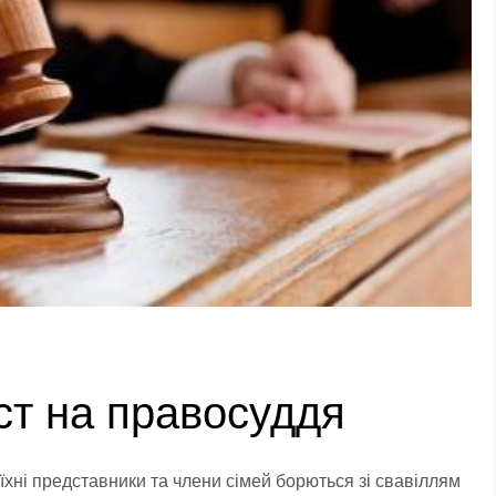
ст на правосуддя
їхні представники та члени сімей борються зі свавіллям