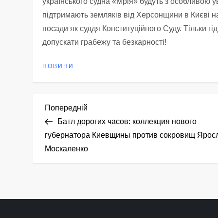
українського судна «Мрія» будуть з особливою 
підтримають земляків від Херсонщини в Києві на 
посади як суддя Конституційного Суду. Тільки гі
допускати грабежу та безкарності!
НОВИНИ
Н
Попередній
Попередній
запис
Батл дорогих часов: коллекция нового
а
губернатора Киевщины против сокровищ Ярос
Москаленко
в
і
г