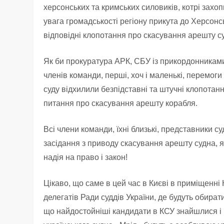
херсонських та кримських силовиків, котрі захо
увага громадськості регіону прикута до Херсонс
відповідні клопотання про скасування арешту с
Як би прокуратура АРК, СБУ із прикордонниками 
членів команди, перші, хоч і маленькі, перемоги 
суду відхилили безпідставні та штучні клопотанн
питання про скасування арешту корабля.
Всі члени команди, їхні близькі, представники 
засідання з приводу скасування арешту судна, я
надія на право і закон!
Цікаво, що саме в цей час в Києві в приміщенні
делегатів Ради суддів України, де будуть обират
що найдостойніші кандидати в КСУ знайшлися і в