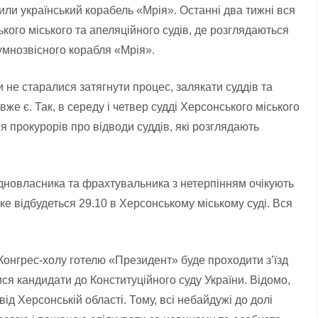
пили український корабель «Мрія». Останні два тижні вся
ького міського та апеляційного судів, де розглядаються
умнозвісного корабля «Мрія».
не старалися затягнути процес, залякати суддів та
вже є. Так, в середу і четвер судді Херсонського міського
я прокурорів про відводи суддів, які розглядають
судновласника та фрахтувальника з нетерпінням очікують
ке відбудеться 29.10 в Херсонському міському суді. Вся
 Конгрес-холу готелю «Президент» буде проходити з’їзд
ися кандидати до Конституційного суду України. Відомо,
ід Херсонській області. Тому, всі небайдужі до долі