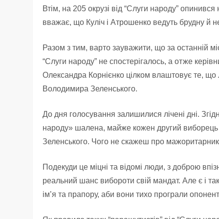
Втім, на 205 окрузі від “Слуги народу” опинився
вважає, що Куліч і Атрошенко ведуть брудну й не
Разом з тим, варто зауважити, що за останній 
“Слуги народу” не спостерігалось, а отже керів
Олександра Корнієнко цілком влаштовує те, що
Володимира Зеленського.
До дня голосування залишилися лічені дні. Згідн
народу» шалена, майже кожен другий виборець 
Зеленського. Чого не скажеш про мажоритарникі
Подекуди це міцні та відомі люди, з доброю вп
реальний шанс вибороти свій мандат. Але є і та
ім’я та прапору, аби вони тихо програли опонен