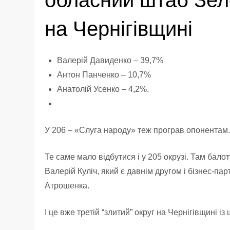
обласний штаб Зел
на Чернігівщині
Валерій Давиденко – 39,7%
Антон Панченко – 10,7%
Анатолій Усенко – 4,2%.
У 206 – «Слуга народу» теж програв опонентам
Те саме мало відбутися і у 205 окрузі. Там бало
Валерій Куліч, який є давнім другом і бізнес-п
Атрошенка.
І це вже третій “злитий” округ на Чернігівщині із