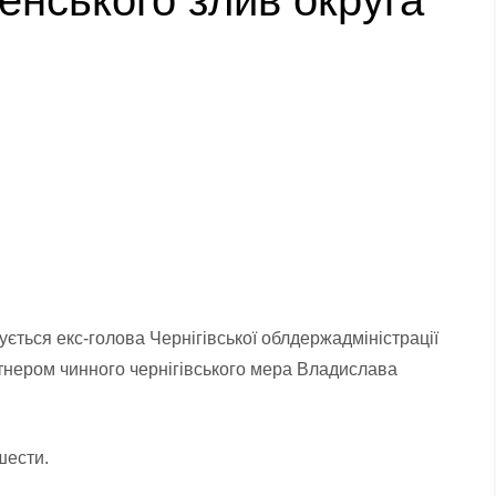
енського злив округа
.
тується екс-голова Чернігівської облдержадміністрації
артнером чинного чернігівського мера Владислава
 шести.