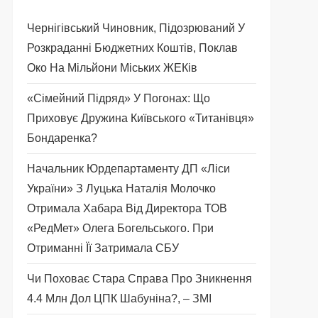
Чернігівський Чиновник, Підозрюваний У
Розкраданні Бюджетних Коштів, Поклав
Око На Мільйони Міських ЖЕКів
«Сімейний Підряд» У Погонах: Що
Приховує Дружина Київського «титанівця»
Бондаренка?
Начальник Юрдепартаменту ДП «Ліси
України» З Луцька Наталія Молочко
Отримала Хабара Від Директора ТОВ
«РедМет» Олега Богельського. При
Отриманні Її Затримала СБУ
Чи Поховає Стара Справа Про Зникнення
4.4 Млн Дол ЦПК Шабуніна?, – ЗМІ