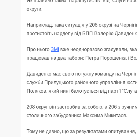
Як правило таких “парашутистів” від “Слуги наро
округи.
Наприклад, така ситуація у 208 окрузі на Черні
протистоїть нардепу від БПП Валерію Давиденко
Про нього
ЗМІ
вже неодноразово згадували, вказ
працював на два табори: Петра Порошенка і В
Давиденко має свою потужну команду на Чернігі
служби Прилуцького районного управління юстиц
Поляков, який нині балотується від партії “Слуга
208 округ він застовбив за собою, а 206 з ручн
столичного забудовника Максима Микитася.
Тому не дивно, що за результатами опитування, н