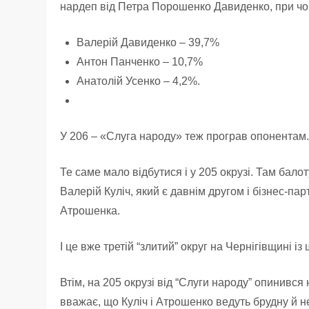
нардеп від Петра Порошенко Давиденко, при ч
Валерій Давиденко – 39,7%
Антон Панченко – 10,7%
Анатолій Усенко – 4,2%.
У 206 – «Слуга народу» теж програв опонентам
Те саме мало відбутися і у 205 окрузі. Там бало
Валерій Куліч, який є давнім другом і бізнес-п
Атрошенка.
І це вже третій “злитий” округ на Чернігівщині із
Втім, на 205 окрузі від “Слуги народу” опинився
вважає, що Куліч і Атрошенко ведуть брудну й не