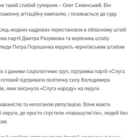
 не такий слабий суперник – Олег Семінський. Він
законну агітаційну кампанію, і позивається до суду.
місяць жодних кадрових перестановок в обласному штабі
ника партії Дмитра Разумкова та керівника штабу
 люди Петра Порошенка керують чернігівським штабом
о з даними соціологічних груп, підтримка партії «Слуга
готовий підтримати політичну силу Володимира
в, яких висунула «Слуга народу» на округи.
ізнаваністю та непоганою репутацією. Вони мають
кі округи, де просто спустили «парашутистів», людей без
там.