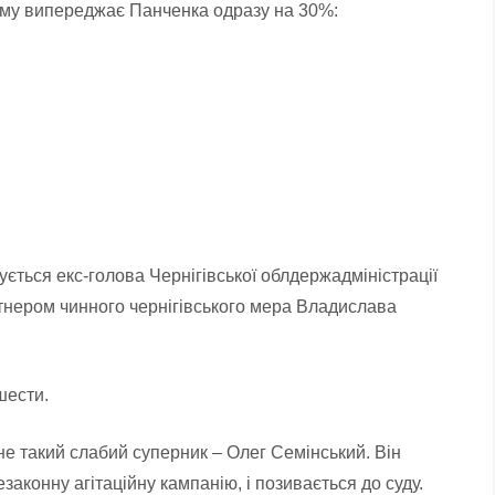
ому випереджає Панченка одразу на 30%:
.
тується екс-голова Чернігівської облдержадміністрації
артнером чинного чернігівського мера Владислава
 шести.
 не такий слабий суперник – Олег Семінський. Він
законну агітаційну кампанію, і позивається до суду.