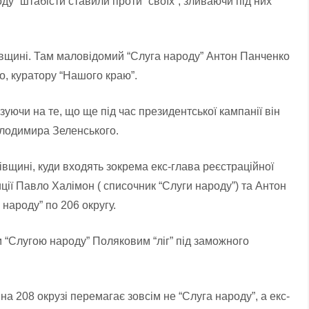
ду” штабісти ставили проти “своїх”, зливаючи під них
гівщині. Там маловідомий “Слуга народу” Антон Панченко
, куратору “Нашого краю”.
уючи на те, що ще під час президентської кампанії він
олодимира Зеленського.
вщині, куди входять зокрема екс-глава реєстраційної
ії Павло Халімон ( списочник “Слуги народу”) та Антон
 народу” по 206 округу.
им “Слугою народу” Поляковим “ліг” під заможного
а 208 окрузі перемагає зовсім не “Слуга народу”, а екс-