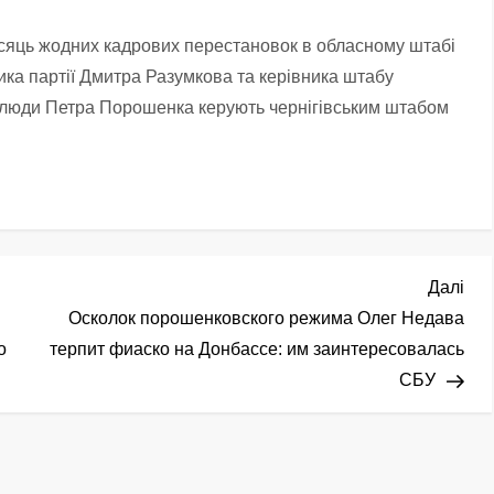
місяць жодних кадрових перестановок в обласному штабі
ника партії Дмитра Разумкова та керівника штабу
 люди Петра Порошенка керують чернігівським штабом
Нас
Далі
зап
Осколок порошенковского режима Олег Недава
о
терпит фиаско на Донбассе: им заинтересовалась
СБУ