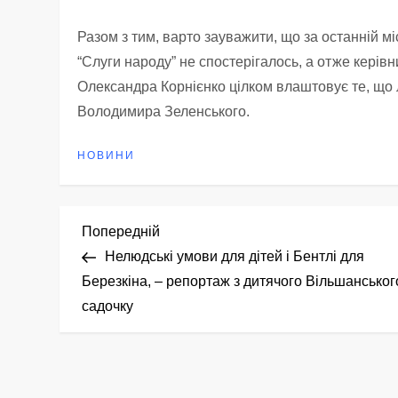
Разом з тим, варто зауважити, що за останній 
“Слуги народу” не спостерігалось, а отже керів
Олександра Корнієнко цілком влаштовує те, що
Володимира Зеленського.
НОВИНИ
Н
Попередній
Попередній
запис
Нелюдські умови для дітей і Бентлі для
а
Березкіна, – репортаж з дитячого Вільшанськог
садочку
в
і