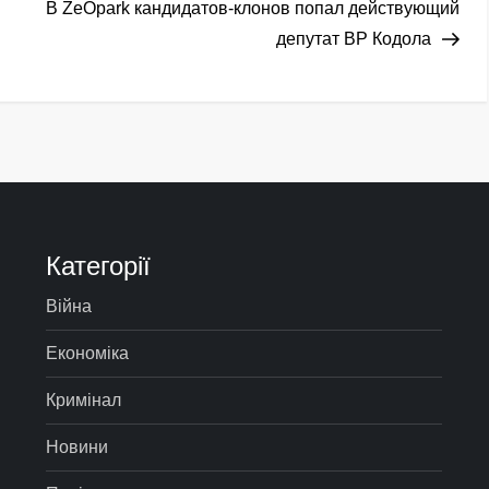
зап
В ZeOpark кандидатов-клонов попал действующий
депутат ВР Кодола
Категорії
Війна
Економіка
Кримінал
Новини