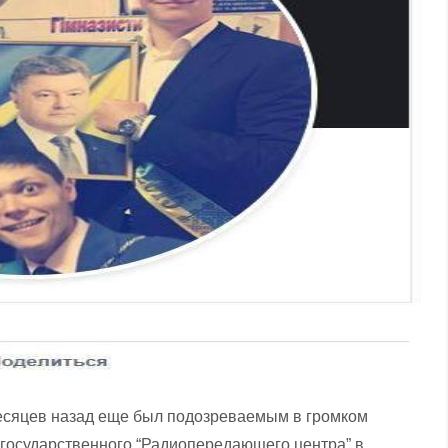
месяцев назад еще был подозреваемым в громком
 государственного “Радиопередающего центра” в