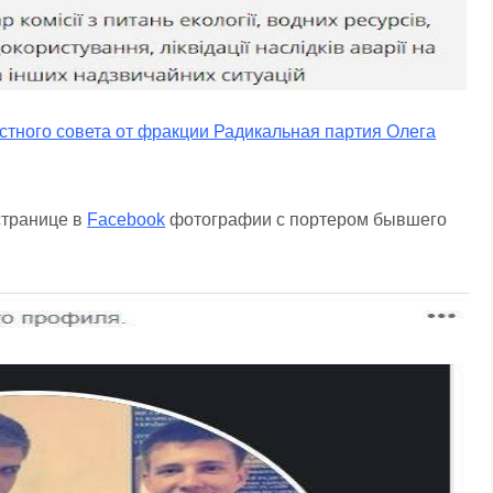
астного совета от фракции Радикальная партия Олега
 странице в
Facebook
фотографии с портером бывшего