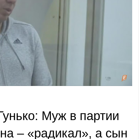
унько: Муж в партии
на – «радикал», а сын