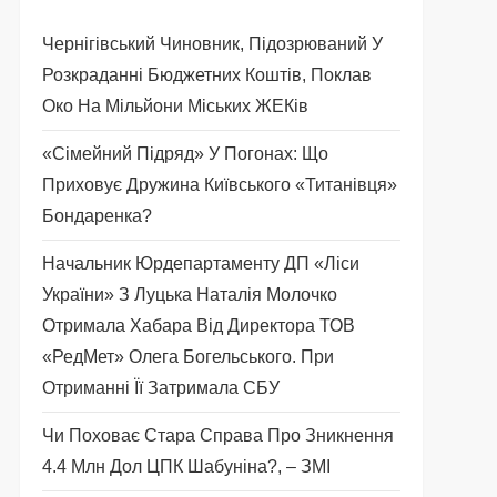
Чернігівський Чиновник, Підозрюваний У
Розкраданні Бюджетних Коштів, Поклав
Око На Мільйони Міських ЖЕКів
«Сімейний Підряд» У Погонах: Що
Приховує Дружина Київського «титанівця»
Бондаренка?
Начальник Юрдепартаменту ДП «Ліси
України» З Луцька Наталія Молочко
Отримала Хабара Від Директора ТОВ
«РедМет» Олега Богельського. При
Отриманні Її Затримала СБУ
Чи Поховає Стара Справа Про Зникнення
4.4 Млн Дол ЦПК Шабуніна?, – ЗМІ