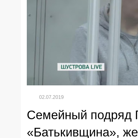
Семейный подряд Г
«Батькивщина», же