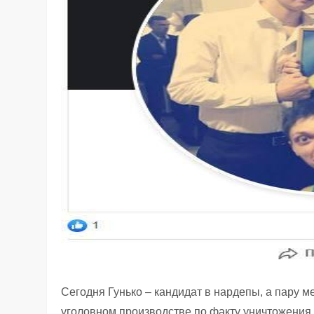
Cегодня Гунько – кандидат в нардепы, а пару 
уголовном производстве по факту уничтожения