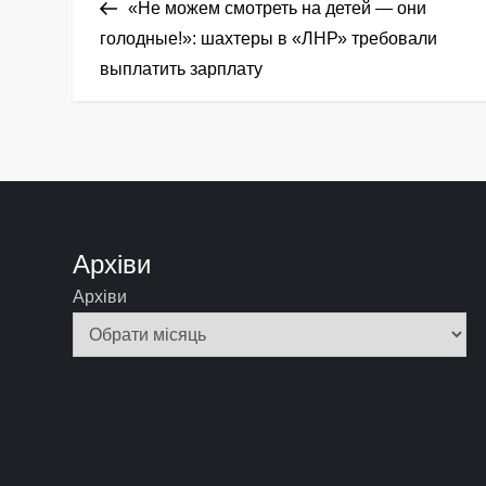
запис
«Не можем смотреть на детей — они
а
голодные!»: шахтеры в «ЛНР» требовали
выплатить зарплату
в
і
г
а
Архіви
ц
Архіви
і
я
з