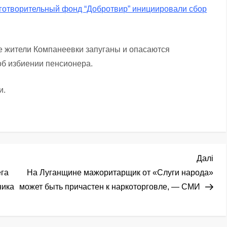
аготворительный фонд “Добротвир” инициировали сбор
е жители Компанеевки запуганы и опасаются
об избиении пенсионера.
и.
Нас
Далі
зап
ега
На Луганщине мажоритарщик от «Слуги народа»
ника
может быть причастен к наркоторговле, — СМИ