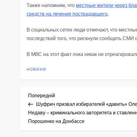
Также напомним, что
местные жители через бл
средств на лечения пострадавшего
.
В социальных сетях люди отмечают, что местны
последствий того, что рискнули сообщить СМИ 
В МВС на этот факт пока никак не отреагировал
НОВИНИ
Н
Попередній
Попередній
запис
Шуфрич призвал избирателей «давить» Ол
а
Недаву – криминального авторитета и ставлен
Порошенко на Донбассе
в