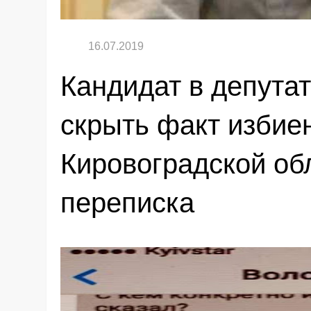
Кандидат в депута
скрыть факт избиен
Кировоградской об
переписка