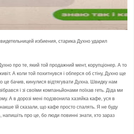
видетельницей избиения, старика Духно ударил
 Духно про те, який той продажний мент, корупціонер. А то
живіт. А коли той похитнувся і обперся об стіну, Духно ще
 хто це бачив, кинулися відтягувати Духна. Швидку нам
зібрався і зі своїми компаньйонами поїхав геть. Діда ми
ому. А в дорозі мені подзвонила хазяйка кафе, уся в
 інакше їй сказали, що кафе просто спалять. Я не буду
 напишіть про це, бо люди повинні знати, хто зараз