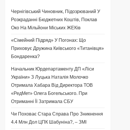
Чернігівський Чиновник, Підозрюваний У
Розкраданні Бюджетних Коштів, Поклав
Око На Мільйони Міських ЖЕКів
«Сімейний Підряд» У Погонах: Що
Приховує Дружина Київського «титанівця»
Бондаренка?
Начальник Юрдепартаменту ДП «Ліси
України» З Луцька Наталія Молочко
Отримала Хабара Від Директора ТОВ
«РедМет» Олега Богельського. При
Отриманні Її Затримала СБУ
Чи Поховає Стара Справа Про Зникнення
4.4 Млн Дол ЦПК Шабуніна?, – ЗМІ