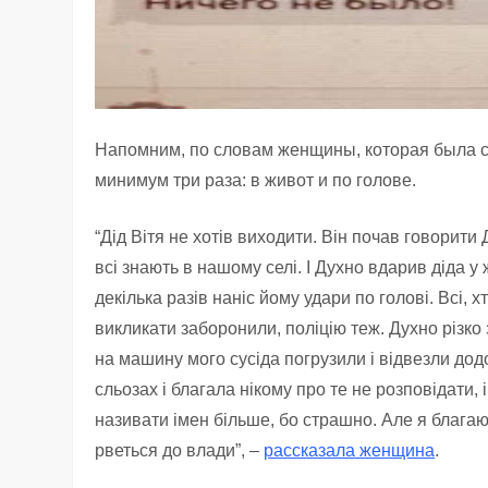
Напомним, по словам женщины, которая была с
минимум три раза: в живот и по голове.
“Дід Вітя не хотів виходити. Він почав говорити
всі знають в нашому селі. І Духно вдарив діда у 
декілька разів наніс йому удари по голові. Всі,
викликати заборонили, поліцію теж. Духно різко 
на машину мого сусіда погрузили і відвезли дод
сльозах і благала нікому про те не розповідати,
називати імен більше, бо страшно. Але я благаю,
рветься до влади”, –
рассказала женщина
.