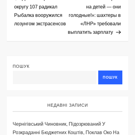
а
округу 107 радикал
на детей — они
Рыбалка вооружился
голодные!»: шахтеры в
в
лозунгом экстрасенсов
«ЛНР» требовали
і
выплатить зарплату
г
а
ПОШУК
ц
ПОШУК
і
я
НЕДАВНІ ЗАПИСИ
з
Чернігівський Чиновник, Підозрюваний У
а
Розкраданні Бюджетних Коштів, Поклав Око На