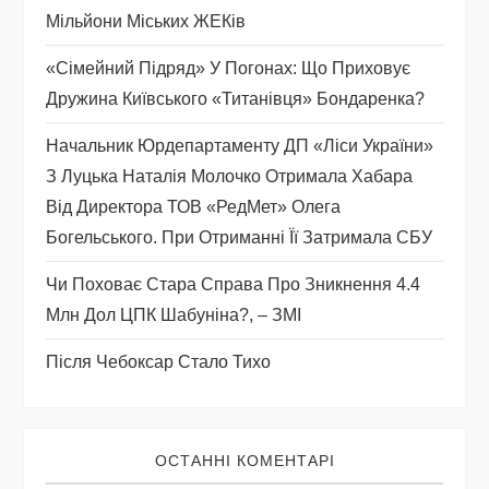
Мільйони Міських ЖЕКів
п
«Сімейний Підряд» У Погонах: Що Приховує
и
Дружина Київського «титанівця» Бондаренка?
с
Начальник Юрдепартаменту ДП «Ліси України»
З Луцька Наталія Молочко Отримала Хабара
і
Від Директора ТОВ «РедМет» Олега
Богельського. При Отриманні Її Затримала СБУ
в
Чи Поховає Стара Справа Про Зникнення 4.4
Млн Дол ЦПК Шабуніна?, – ЗМІ
Після Чебоксар Стало Тихо
ОСТАННІ КОМЕНТАРІ