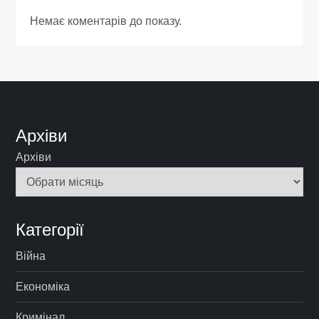
Немає коментарів до показу.
Архіви
Архіви
Категорії
Війна
Економіка
Кримінал