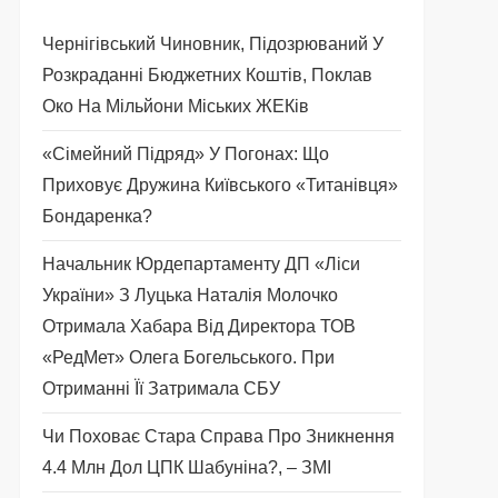
Чернігівський Чиновник, Підозрюваний У
Розкраданні Бюджетних Коштів, Поклав
Око На Мільйони Міських ЖЕКів
«Сімейний Підряд» У Погонах: Що
Приховує Дружина Київського «титанівця»
Бондаренка?
Начальник Юрдепартаменту ДП «Ліси
України» З Луцька Наталія Молочко
Отримала Хабара Від Директора ТОВ
«РедМет» Олега Богельського. При
Отриманні Її Затримала СБУ
Чи Поховає Стара Справа Про Зникнення
4.4 Млн Дол ЦПК Шабуніна?, – ЗМІ