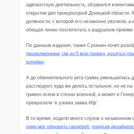
адвокатскую деятельность, обзавелся клиентам
открытия дел прокуратурой Донецкой области. 
должности, с которой его незаконно уволили, а
обещая лично похлопотать о радушном приеме п
По данным издания, также Сухинин хочет разо
продолжением, где из 5 млн гривен, изъятых п
копейки
.
А до обвинительного акта сумма уменьшилась д
расследуют, куда же делось остальное, но не на 
гривен осели в стенах военной, а может и Гене
превратили ‘в узника замка Иф’.
В то время, ходило много слухов о незаконном
один мог обновить гардероб
,
покупая дизайнерс