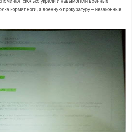
вспоминая, сколько украли и навымогали военные
олка кормят ноги, а военную прокуратуру – незаконные