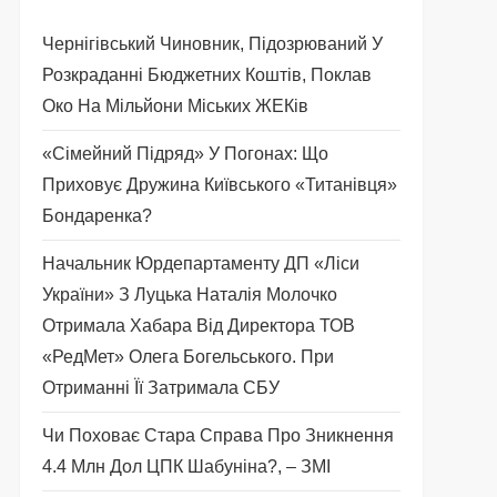
Чернігівський Чиновник, Підозрюваний У
Розкраданні Бюджетних Коштів, Поклав
Око На Мільйони Міських ЖЕКів
«Сімейний Підряд» У Погонах: Що
Приховує Дружина Київського «титанівця»
Бондаренка?
Начальник Юрдепартаменту ДП «Ліси
України» З Луцька Наталія Молочко
Отримала Хабара Від Директора ТОВ
«РедМет» Олега Богельського. При
Отриманні Її Затримала СБУ
Чи Поховає Стара Справа Про Зникнення
4.4 Млн Дол ЦПК Шабуніна?, – ЗМІ