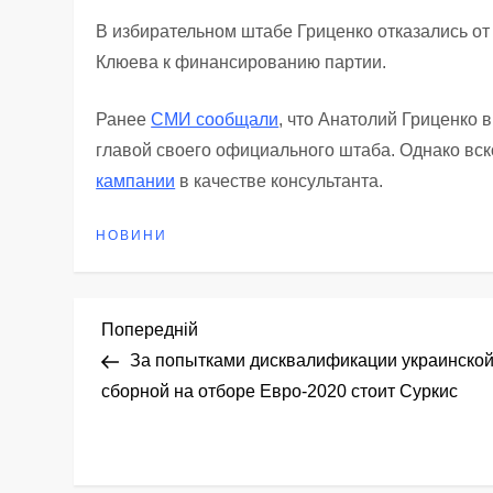
В избирательном штабе Гриценко отказались о
Клюева к финансированию партии.
Ранее
СМИ сообщали
, что Анатолий Гриценко 
главой своего официального штаба. Однако вс
кампании
в качестве консультанта.
НОВИНИ
Н
Попередній
Попередній
запис
За попытками дисквалификации украинско
а
сборной на отборе Евро-2020 стоит Суркис
в