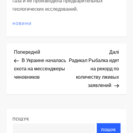
газа и не производила предварительных
геологических исследований.
НОВИНИ
Н
Попередній
Насту
Попередній
Далі
запис
запис
В Украине началась
Радикал Рыбалка идет
а
охота на мессенджеры
на рекорд по
чиновников
количеству лживых
в
заявлений
і
г
ПОШУК
а
ПОШУК