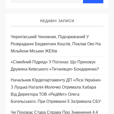
ц
і
НЕДАВНІ ЗАПИСИ
я
Чернігівський Чиновник, Підозрюваний У
з
Розкраданні Бюджетних Коштів, Поклав Око На
а
Мільйони Міських ЖЕКів
п
«Сімейний Підряд» У Погонах: Що Приховує
Дружина Київського «титанівця» Бондаренка?
и
Начальник Юрдепартаменту ДП «Ліси України»
с
З Луцька Наталія Молочко Отримала Хабара
Від Директора ТОВ «РедМет» Олега
і
Богельського. При Отриманні Її Затримала СБУ
в
Чи Поховає Стара Справа Про Зникнення 4.4