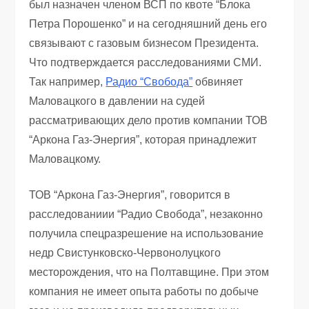
был назначен членом ВСП по квоте “Блока
Петра Порошенко” и на сегодняшний день его
связывают с газовым бизнесом Президента.
Что подтверждается расследованиями СМИ.
Так например,
Радио “Свобода”
обвиняет
Маловацкого в давлении на судей
рассматривающих дело против компании ТОВ
“Аркона Газ-Энергия”, которая принадлежит
Маловацкому.
ТОВ “Аркона Газ-Энергия”, говорится в
расследованиии “Радио Свобода”, незаконно
получила спецразрешение на использование
недр Свистунковско-Червонолуцкого
месторождения, что на Полтавщине. При этом
компания не имеет опыта работы по добыче