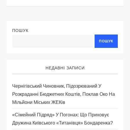
г
а
ц
ПОШУК
ПОШУК
і
я
НЕДАВНІ ЗАПИСИ
з
а
Чернігівський Чиновник, Підозрюваний У
Розкраданні Бюджетних Коштів, Поклав Око На
п
Мільйони Міських ЖЕКів
и
«Сімейний Підряд» У Погонах: Що Приховує
Дружина Київського «титанівця» Бондаренка?
с