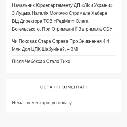
Начальник Юрдепартаменту ДП «Ліси України»
і
З Луцька Наталія Молочко Отримала Хабара
Від Директора ТОВ «РедМет» Олега
в
Богельського. При Отриманні Її Затримала СБУ
Чи Поховає Стара Справа Про Зникнення 4.4
Млн Дол ЦПК Шабуніна?, – ЗМІ
Після Чебоксар Стало Тихо
ОСТАННІ КОМЕНТАРІ
Немає коментарів до показу.