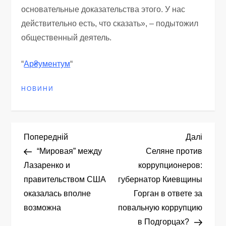
основательные доказательства этого. У нас
действительно есть, что сказать», – подытожил
общественный деятель.
“
Ар₴ументум
“
НОВИНИ
Н
Попередній
Насту
Попередній
Далі
запис
запис
“Мировая” между
Селяне против
а
Лазаренко и
коррупционеров:
правительством США
губернатор Киевщины
в
оказалась вполне
Горган в ответе за
і
возможна
повальную коррупцию
в Подгорцах?