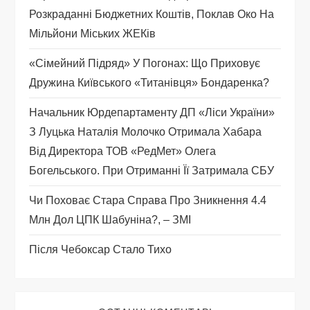
з
Розкраданні Бюджетних Коштів, Поклав Око На
а
Мільйони Міських ЖЕКів
п
«Сімейний Підряд» У Погонах: Що Приховує
Дружина Київського «титанівця» Бондаренка?
и
Начальник Юрдепартаменту ДП «Ліси України»
с
З Луцька Наталія Молочко Отримала Хабара
Від Директора ТОВ «РедМет» Олега
і
Богельського. При Отриманні Її Затримала СБУ
в
Чи Поховає Стара Справа Про Зникнення 4.4
Млн Дол ЦПК Шабуніна?, – ЗМІ
Після Чебоксар Стало Тихо