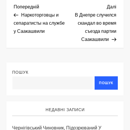
Н
Попередній
Насту
Попередній
Далі
запис
запис
Наркоторговцы и
В Днепрe случился
а
сепаратисты на службе
скандал во время
у Саакашвили
съезда партии
в
Саакашвили
і
г
ПОШУК
а
ПОШУК
ц
і
НЕДАВНІ ЗАПИСИ
я
Чернігівський Чиновник, Підозрюваний У