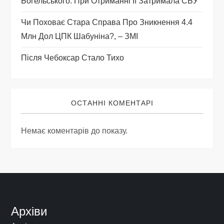
Богельського. При Отриманні Її Затримала СБУ
Чи Поховає Стара Справа Про Зникнення 4.4
Млн Дол ЦПК Шабуніна?, – ЗМІ
Після Чебоксар Стало Тихо
ОСТАННІ КОМЕНТАРІ
Немає коментарів до показу.
Архіви