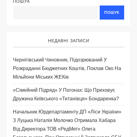
ц
ПОШУК
ПОШУК
і
я
НЕДАВНІ ЗАПИСИ
з
а
Чернігівський Чиновник, Підозрюваний У
Розкраданні Бюджетних Коштів, Поклав Око На
п
Мільйони Міських ЖЕКів
и
«Сімейний Підряд» У Погонах: Що Приховує
Дружина Київського «титанівця» Бондаренка?
с
Начальник Юрдепартаменту ДП «Ліси України»
і
З Луцька Наталія Молочко Отримала Хабара
Від Директора ТОВ «РедМет» Олега
в