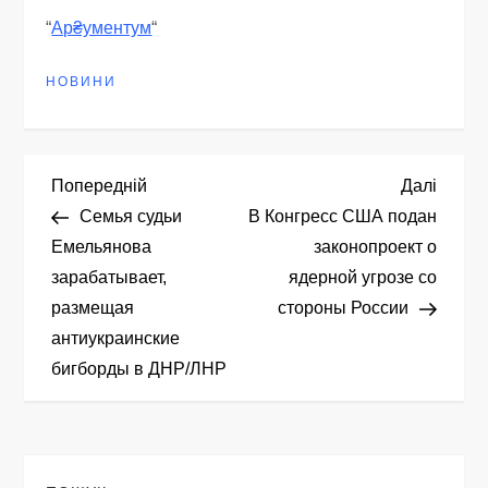
“
Ар₴ументум
“
НОВИНИ
Н
Попередній
Насту
Попередній
Далі
запис
запис
Семья судьи
В Конгресс США подан
а
Емельянова
законопроект о
зарабатывает,
ядерной угрозе со
в
размещая
стороны России
і
антиукраинские
бигборды в ДНР/ЛНР
г
а