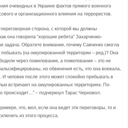
ания очевидных в Украине фактов прямого военного
ового и организационного влияния на террористов.
, переговорная сторона, с которой мы должны
как она говорила “хорошие ребята” Захарченко-
ная задача. Обратите внимание, почему Савченко смогла
о побывать (на оккупированной территории – ред.)? Она
бодили через помилование, а помилование – это не
альсифицированы, но обвинения есть, что она воевала,
. И человек после этого может спокойно прибывать в
олью встречают на оккупированных территориях. По-
что происходит…” – подчеркнул Тарас Черновол.
имере, что, мол, если она ведет эти переговоры, то и
сключить из этого процесса.