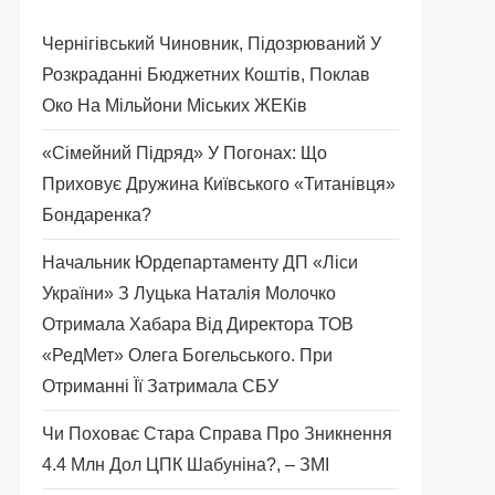
Чернігівський Чиновник, Підозрюваний У
Розкраданні Бюджетних Коштів, Поклав
Око На Мільйони Міських ЖЕКів
«Сімейний Підряд» У Погонах: Що
Приховує Дружина Київського «титанівця»
Бондаренка?
Начальник Юрдепартаменту ДП «Ліси
України» З Луцька Наталія Молочко
Отримала Хабара Від Директора ТОВ
«РедМет» Олега Богельського. При
Отриманні Її Затримала СБУ
Чи Поховає Стара Справа Про Зникнення
4.4 Млн Дол ЦПК Шабуніна?, – ЗМІ