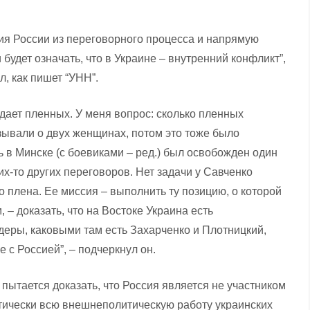
ия России из переговорного процесса и напрямую
будет означать, что в Украине – внутренний конфликт”,
, как пишет “УНН”.
ает пленных. У меня вопрос: сколько пленных
зывали о двух женщинах, потом это тоже было
сь в Минске (с боевиками – ред.) был освобожден один
их-то других переговоров. Нет задачи у Савченко
 плена. Ее миссия – выполнить ту позицию, о которой
– доказать, что на Востоке Украина есть
еры, каковыми там есть Захарченко и Плотницкий,
е с Россией”, – подчеркнул он.
 пытается доказать, что Россия является не участником
ктически всю внешнеполитическую работу украинских