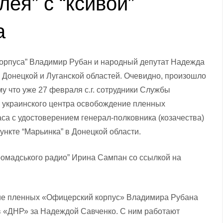
лея” с “ксивой”
а
 корпуса” Владимир Рубан и народный депутат Надежда
 Донецкой и Луганской областей. Очевидно, произошло
у что уже 27 февраля с.г. сотрудники Службы
 украинского центра освобождение пленных
аса с удостоверением генерал-полковника (козачества)
нкте “Марьинка” в Донецкой области.
ромадського радио” Ирина Сампан со ссылкой на
ние пленных «Офицерский корпус» Владимира Рубана
в «ДНР» за Надеждой Савченко. С ним работают