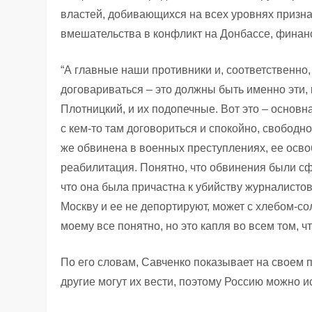
властей, добивающихся на всех уровнях призн
вмешательства в конфликт на Донбассе, финанс
“А главные наши противники и, соответственно
договариваться – это должны быть именно эти, 
Плотницкий, и их подопечные. Вот это – основ
с кем-то там договориться и спокойно, свободн
же обвинена в военных преступлениях, ее осво
реабилитация. Понятно, что обвинения были сф
что она была причастна к убийству журналистов
Москву и ее не депортируют, может с хлебом-с
моему все понятно, но это капля во всем том, 
По его словам, Савченко показывает на своем пр
другие могут их вести, поэтому Россию можно и