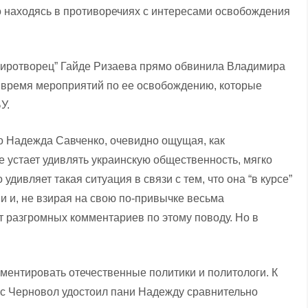
о находясь в противоречиях с интересами освобождения
Миротворец” Гайде Ризаева прямо обвинила Владимира
 время мероприятий по ее освобождению, которые
У.
но Надежда Савченко, очевидно ощущая, как
е устает удивлять украинскую общественность, мягко
дивляет такая ситуация в связи с тем, что она “в курсе”
 и, не взирая на свою по-привычке весьма
т разгромных комментариев по этому поводу. Но в
ментировать отечественные политики и политологи. К
с Черновол удостоил пани Надежду сравнительно