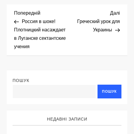
Н
Попередній
Насту
Попередній
Далі
запис
запис
Россия в шоке!
Греческий урок для
а
Плотницкий насаждает
Украины
в Луганске сектантские
в
учения
і
г
ПОШУК
а
ПОШУК
ц
і
НЕДАВНІ ЗАПИСИ
я