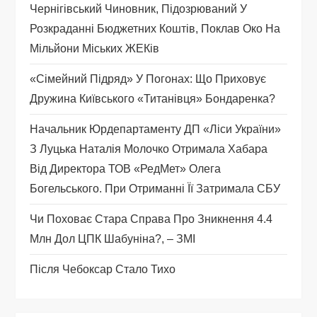
Чернігівський Чиновник, Підозрюваний У
з
Розкраданні Бюджетних Коштів, Поклав Око На
а
Мільйони Міських ЖЕКів
п
«Сімейний Підряд» У Погонах: Що Приховує
Дружина Київського «титанівця» Бондаренка?
и
Начальник Юрдепартаменту ДП «Ліси України»
с
З Луцька Наталія Молочко Отримала Хабара
Від Директора ТОВ «РедМет» Олега
і
Богельського. При Отриманні Її Затримала СБУ
в
Чи Поховає Стара Справа Про Зникнення 4.4
Млн Дол ЦПК Шабуніна?, – ЗМІ
Після Чебоксар Стало Тихо