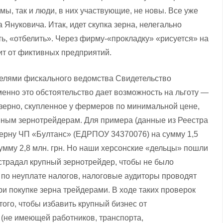
ы, так и люди, в них участвующие, не новы. Все уже
Януковича. Итак, идет скупка зерна, нелегально
ть, «отбелить». Через фирму-«прокладку» «рисуется» на
т от фиктивных предприятий.
телями фискального ведомства Свидетельство
енно это обстоятельство дает возможность на льготу —
зерно, скупленное у фермеров по минимальной цене,
ным зернотрейдерам. Для примера (данные из Реестра
 зерну ЧП «Бултанс» (ЕДРПОУ 34370076) на сумму 1,5
умму 2,8 млн. грн. Но наши херсонские «дельцы» пошли
острадал крупный зернотрейдер, чтобы не было
 по неуплате налогов, налоговые аудиторы проводят
и покупке зерна трейдерами. В ходе таких проверок
ого, чтобы избавить крупный бизнес от
 (не имеющей работников, транспорта,