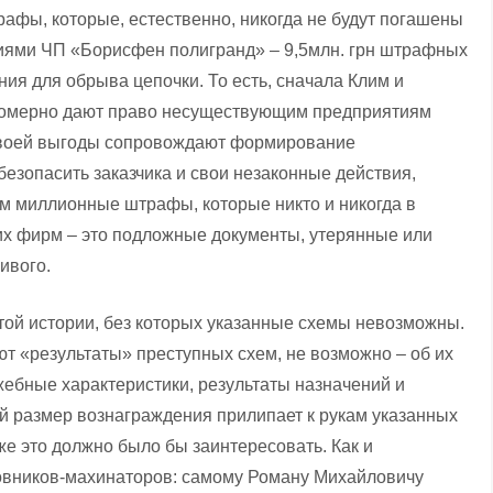
фы, которые, естественно, никогда не будут погашены
тиями ЧП «Борисфен полигранд» – 9,5млн. грн штрафных
ния для обрыва цепочки. То есть, сначала Клим и
равомерно дают право несуществующим предприятиям
 своей выгоды сопровождают формирование
безопасить заказчика и свои незаконные действия,
им миллионные штрафы, которые никто и никогда в
их фирм – это подложные документы, утерянные или
ивого.
той истории, без которых указанные схемы невозможны.
ют «результаты» преступных схем, не возможно – об их
ебные характеристики, результаты назначений и
ой размер вознаграждения прилипает к рукам указанных
е это должно было бы заинтересовать. Как и
овников-махинаторов: самому Роману Михайловичу