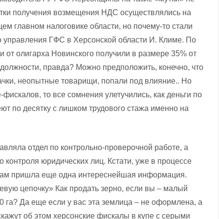
опытки получения возмещения НДС осуществлялись на
ем главном налоговике области, но почему-то стали
 управления ГФС в Херсонской области И. Климе. По
 от олигарха Новинского получили в размере 35% от
должности, правда? Можно предположить, конечно, что
ачки, неопытные товарищи, попали под влияние.. Но
-фискалов, то все сомнения улетучились, как деньги по
ют по десятку с лишком трудового стажа именно на
лавляла отдел по контрольно-проверочной работе, а
 контроля юридических лиц. Кстати, уже в процессе
 нам пришла еще одна интереснейшая информация.
евую цепочку» Как продать зерно, если вы – малый
 га? Да еще если у вас эта землица – не оформлена, а
скажут об этом херсонские фискалы в купе с серыми