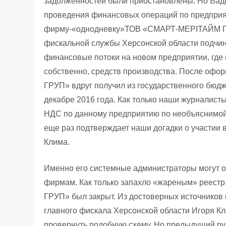
задолженностей были приостановлены. Но Вад
проведения финансовых операций по предприя
фирму-«однодневку»ТОВ «СМАРТ-МЕРІТАЙМ ГР
фискальной службы Херсонской области подчи
финансовые потоки на новом предприятии, где н
собственно, средств производства. После оф
ГРУП» вдруг получил из государственного бюдж
декабре 2016 года. Как только наши журналист
НДС по данному предприятию по необъяснимой п
еще раз подтверждает наши догадки о участии
Клима.
Именно его системные администраторы могут о
фирмам. Как только запахло «жареным» реес
ГРУП» был закрыт. Из достоверных источников 
главного фискала Херсонской области Игоря К
провернуть подобную схему. Но предыдущий ру