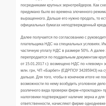
посредниками крупных зернотрейдеров. Как схем
придумано было во времена злочинного режима 
выращенного. Дальше его нужно продать, то ес
официальных бумагах неподтвержденный креди
Далее получается по согласованию с руководи
плательщика НДС на специальных условиях. Им
частичную уплату НДС в размере 50%. А далее 
перепродается по поддельным документам круп
от 15.01.2017 г.): возмещено НДС по «левому»
млн. грн, ЧП «Барбет» (ЕДРПОУ 34285943) на с
дальше. Для того, чтобы в конечном итоге не п
возможности по нему возбудить уголовное дело
различного вида проверки фирм-«прокладок» пр
налоговики подтверждают наличие зерна и для т
ответственности, начисляют фирме однодневке