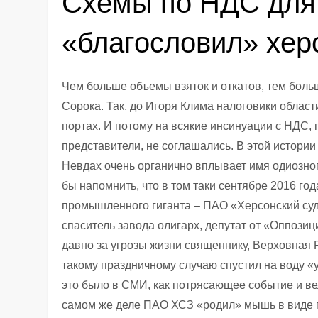
Схемы по НДС для
«благословил» хер
Чем больше объемы взяток и откатов, тем больш
Сорока. Так, до Игоря Клима налоговики облас
портах. И потому на всякие инсинуации с НДС, 
представители, не соглашались. В этой истори
Невдах очень органично вплывает имя одиозног
бы напомнить, что в том таки сентябре 2016 го
промышленного гиганта – ПАО «Херсонский суд
спаситель завода олигарх, депутат от «Оппозиц
давно за угрозы жизни священнику, Верховная 
такому праздничному случаю спустил на воду 
это было в СМИ, как потрясающее событие и в
самом же деле ПАО ХСЗ «родил» мышь в виде пл