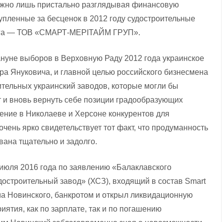
можно лишь пристально разглядывая финансовую
упленные за бесценок в 2012 году судостроительные
инга — ТОВ «СМАРТ-МЕРІТАЙМ ГРУП».
кануне выборов в Верховную Раду 2012 года украинское
ора Януковича, и главной целью российского бизнесмена
тельных украинский заводов, которые могли бы
т и вновь вернуть себе позиции градообразующих
ние в Николаеве и Херсоне конкурентов для
очень ярко свидетельствует тот факт, что продуманность
ана тщательно и задолго.
 июля 2016 года по заявлению «Балаклавского
остроительный завод» (ХСЗ), входящий в состав Smart
а Новинского, банкротом и открыл ликвидационную
иятия, как по зарплате, так и по погашению