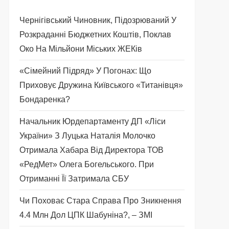
Чернігівський Чиновник, Підозрюваний У
Розкраданні Бюджетних Коштів, Поклав
Око На Мільйони Міських ЖЕКів
«Сімейний Підряд» У Погонах: Що
Приховує Дружина Київського «титанівця»
Бондаренка?
Начальник Юрдепартаменту ДП «Ліси
України» З Луцька Наталія Молочко
Отримала Хабара Від Директора ТОВ
«РедМет» Олега Богельського. При
Отриманні Її Затримала СБУ
Чи Поховає Стара Справа Про Зникнення
4.4 Млн Дол ЦПК Шабуніна?, – ЗМІ