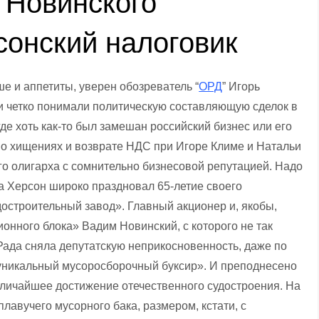
 Новинского
сонский налоговик
е и аппетиты, уверен обозреватель “
ОРД
” Игорь
ти четко понимали политическую составляющую сделок в
где хоть как-то был замешан российский бизнес или его
и о хищениях и возврате НДС при Игоре Климе и Натальи
о олигарха с сомнительно бизнесовой репутацией. Надо
да Херсон широко праздновал 65-летие своего
остроительный завод». Главный акционер и, якобы,
ионного блока» Вадим Новинский, с которого не так
Рада сняла депутатскую неприкосновенность, даже по
«уникальный мусоросборочный буксир». И преподнесено
еличайшее достижение отечественного судостроения. На
авучего мусорного бака, размером, кстати, с