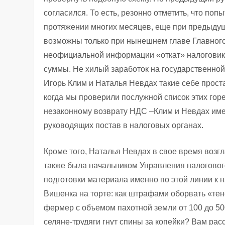
согласился. То есть, резонно отметить, что п
протяжении многих месяцев, еще при предыдущ
возможны только при нынешнем главе Главного
неофициальной информации «откат» налоговики
суммы. Не хилый заработок на государственной
Игорь Клим и Наталья Невдах такие себе прост
когда мы проверили послужной список этих горе
незаконному возврату НДС –Клим и Невдах име
руководящих постав в налоговых органах.
Кроме того, Наталья Невдах в свое время возг
также была начальником Управления налогового
подготовки материала именно по этой линии к
Вишенка на торте: как штрафами оборвать «тен
фермер с объемом пахотной земли от 100 до 500
селяне-трудяги гнут спины за копейки? Вам рас