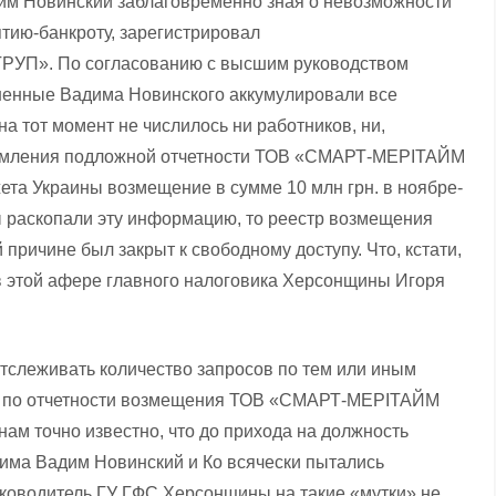
им Новинский заблаговременно зная о невозможности
тию-банкроту, зарегистрировал
УП». По согласованию с высшим руководством
ненные Вадима Новинского аккумулировали все
а тот момент не числилось ни работников, ни,
ормления подложной отчетности ТОВ «СМАРТ-МЕРІТАЙМ
ета Украины возмещение в сумме 10 млн грн. в ноябре-
ы раскопали эту информацию, то реестр возмещения
ричине был закрыт к свободному доступу. Что, кстати,
 в этой афере главного налоговика Херсонщины Игоря
тслеживать количество запросов по тем или иным
тр по отчетности возмещения ТОВ «СМАРТ-МЕРІТАЙМ
нам точно известно, что до прихода на должность
лима Вадим Новинский и Ко всячески пытались
ководитель ГУ ГФС Херсонщины на такие «мутки» не