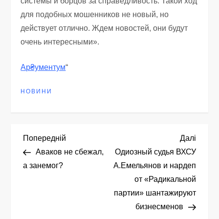
системы и борцов за справедливость. Такой ход
для подобных мошенников не новый, но
действует отлично. Ждем новостей, они будут
очень интересными».
Ар₴ументум
“
НОВИНИ
Н
Попередній
Насту
Попередній
Далі
запис
запис
Аваков не сбежал,
Одиозный судья ВХСУ
а
а занемог?
А.Емельянов и нардеп
от «Радикальной
в
партии» шантажируют
і
бизнесменов