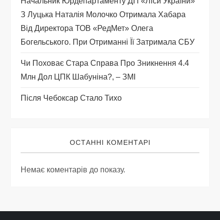
с
Начальник Юрдепартаменту ДП «Ліси України»
З Луцька Наталія Молочко Отримала Хабара
і
Від Директора ТОВ «РедМет» Олега
Богельського. При Отриманні Її Затримала СБУ
в
Чи Поховає Стара Справа Про Зникнення 4.4
Млн Дол ЦПК Шабуніна?, – ЗМІ
Після Чебоксар Стало Тихо
ОСТАННІ КОМЕНТАРІ
Немає коментарів до показу.