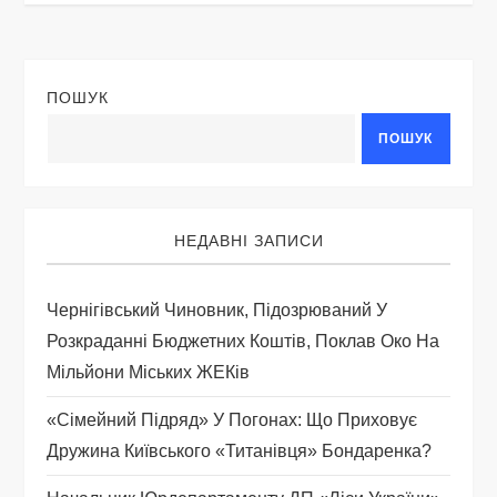
г
а
ПОШУК
ц
ПОШУК
і
я
НЕДАВНІ ЗАПИСИ
з
Чернігівський Чиновник, Підозрюваний У
а
Розкраданні Бюджетних Коштів, Поклав Око На
Мільйони Міських ЖЕКів
п
«Сімейний Підряд» У Погонах: Що Приховує
и
Дружина Київського «титанівця» Бондаренка?