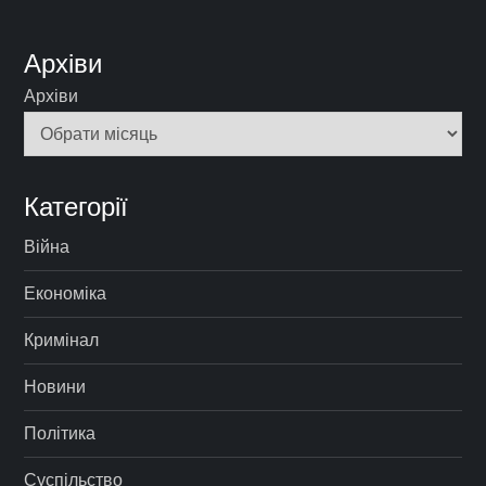
Архіви
Архіви
Категорії
Війна
Економіка
Кримінал
Новини
Політика
Суспільство