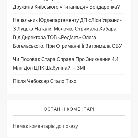
п
Дружина Київського «титанівця» Бондаренка?
и
Начальник Юрдепартаменту ДП «Ліси України»
с
З Луцька Наталія Молочко Отримала Хабара
Від Директора ТОВ «РедМет» Олега
і
Богельського. При Отриманні Її Затримала СБУ
в
Чи Поховає Стара Справа Про Зникнення 4.4
Млн Дол ЦПК Шабуніна?, – ЗМІ
Після Чебоксар Стало Тихо
ОСТАННІ КОМЕНТАРІ
Немає коментарів до показу.