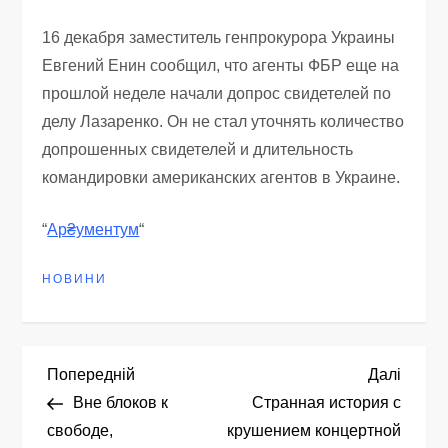
16 декабря заместитель генпрокурора Украины
Евгений Енин сообщил, что агенты ФБР еще на
прошлой неделе начали допрос свидетелей по
делу Лазаренко. Он не стал уточнять количество
допрошенных свидетелей и длительность
командировки американских агентов в Украине.
“
Ар₴ументум
“
НОВИНИ
Н
Попередній
Насту
Попередній
Далі
запис
запис
Вне блоков к
Странная история с
а
свободе,
крушением концертной