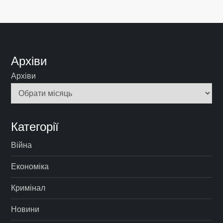
Архіви
Архіви
Категорії
Війна
Економіка
Кримінал
Новини