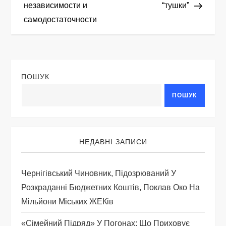
независимости и
“тушки”
в
самодостаточности
і
г
ПОШУК
а
ПОШУК
ц
і
НЕДАВНІ ЗАПИСИ
я
Чернігівський Чиновник, Підозрюваний У
з
Розкраданні Бюджетних Коштів, Поклав Око На
а
Мільйони Міських ЖЕКів
«Сімейний Підряд» У Погонах: Що Приховує