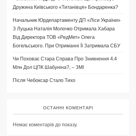
и
Дружина Київського «титанівця» Бондаренка?
с
Начальник Юрдепартаменту ДП «Ліси України»
З Луцька Наталія Молочко Отримала Хабара
і
Від Директора ТОВ «РедМет» Олега
Богельського. При Отриманні Її Затримала СБУ
в
Чи Поховає Стара Справа Про Зникнення 4.4
Млн Дол ЦПК Шабуніна?, – ЗМІ
Після Чебоксар Стало Тихо
ОСТАННІ КОМЕНТАРІ
Немає коментарів до показу.