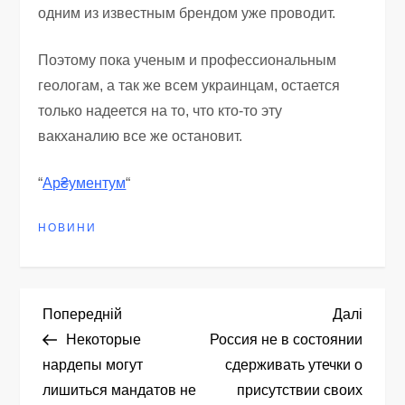
одним из известным брендом уже проводит.
Поэтому пока ученым и профессиональным
геологам, а так же всем украинцам, остается
только надеется на то, что кто-то эту
вакханалию все же остановит.
“
Ар₴ументум
“
НОВИНИ
Н
Попередній
Насту
Попередній
Далі
запис
запис
Некоторые
Россия не в состоянии
а
нардепы могут
сдерживать утечки о
лишиться мандатов не
присутствии своих