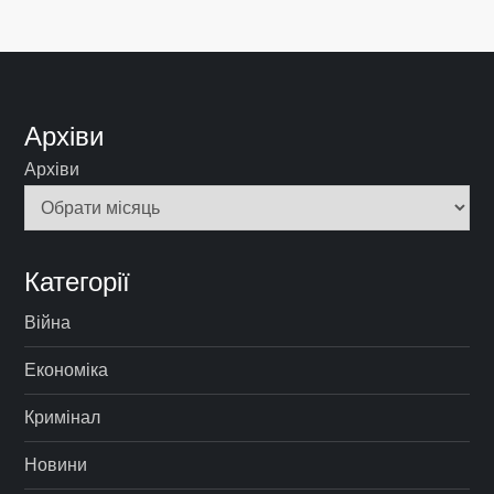
Архіви
Архіви
Категорії
Війна
Економіка
Кримінал
Новини