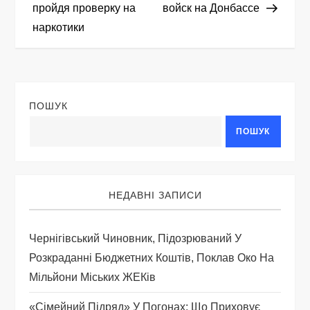
в
пройдя проверку на
войск на Донбассе
і
наркотики
г
а
ПОШУК
ц
ПОШУК
і
я
НЕДАВНІ ЗАПИСИ
з
Чернігівський Чиновник, Підозрюваний У
а
Розкраданні Бюджетних Коштів, Поклав Око На
Мільйони Міських ЖЕКів
п
«Сімейний Підряд» У Погонах: Що Приховує