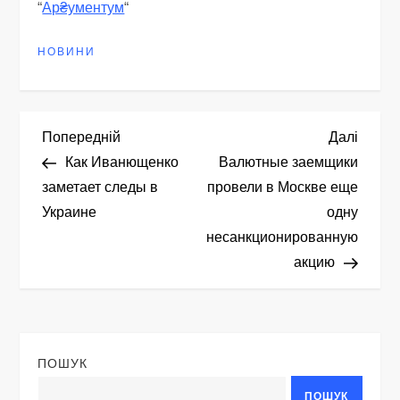
“
Ар₴ументум
“
НОВИНИ
Н
Попередній
Насту
Попередній
Далі
запис
запис
Как Иванющенко
Валютные заемщики
а
заметает следы в
провели в Москве еще
Украине
одну
в
несанкционированную
і
акцию
г
а
ПОШУК
ц
ПОШУК