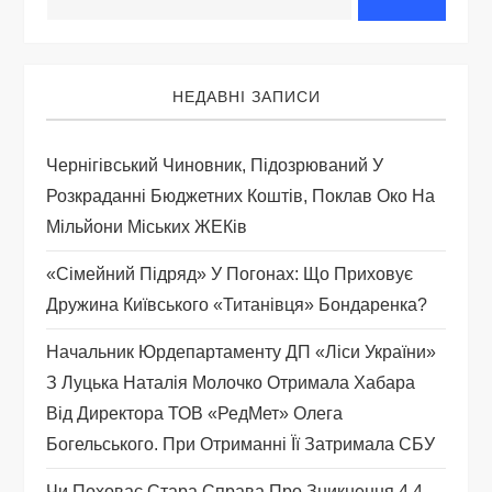
і
я
НЕДАВНІ ЗАПИСИ
з
Чернігівський Чиновник, Підозрюваний У
а
Розкраданні Бюджетних Коштів, Поклав Око На
Мільйони Міських ЖЕКів
п
«Сімейний Підряд» У Погонах: Що Приховує
и
Дружина Київського «титанівця» Бондаренка?
с
Начальник Юрдепартаменту ДП «Ліси України»
З Луцька Наталія Молочко Отримала Хабара
і
Від Директора ТОВ «РедМет» Олега
Богельського. При Отриманні Її Затримала СБУ
в
Чи Поховає Стара Справа Про Зникнення 4.4