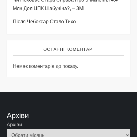
Млн Дол ЦПК Шабуніна?, – ЗМІ
Після Чебоксар Стало Тихо
ОСТАННІ КОМЕНТАРІ
Немає коментарів до показу.
Архіви
Архіви