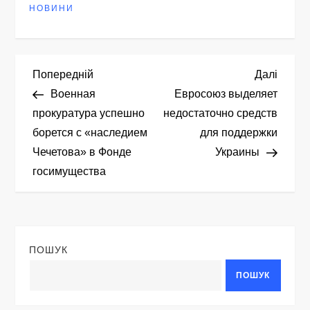
НОВИНИ
Н
Попередній
Насту
Попередній
Далі
запис
запис
Военная
Евросоюз выделяет
а
прокуратура успешно
недостаточно средств
борется с «наследием
для поддержки
в
Чечетова» в Фонде
Украины
і
госимущества
г
а
ПОШУК
ц
ПОШУК
і