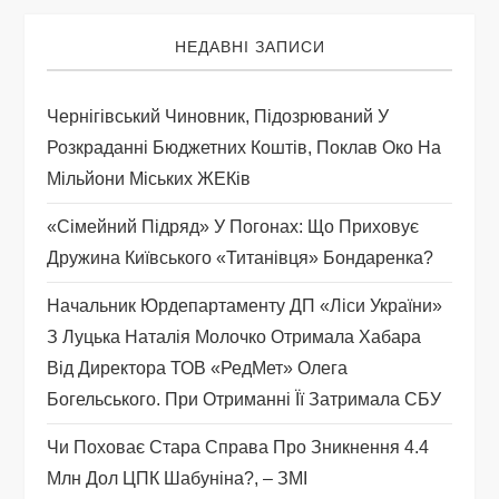
я
НЕДАВНІ ЗАПИСИ
з
Чернігівський Чиновник, Підозрюваний У
а
Розкраданні Бюджетних Коштів, Поклав Око На
Мільйони Міських ЖЕКів
п
«Сімейний Підряд» У Погонах: Що Приховує
и
Дружина Київського «титанівця» Бондаренка?
с
Начальник Юрдепартаменту ДП «Ліси України»
З Луцька Наталія Молочко Отримала Хабара
і
Від Директора ТОВ «РедМет» Олега
Богельського. При Отриманні Її Затримала СБУ
в
Чи Поховає Стара Справа Про Зникнення 4.4
Млн Дол ЦПК Шабуніна?, – ЗМІ