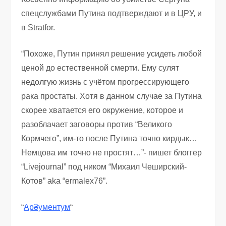
спецслужбами Путина подтверждают и в ЦРУ, и
в Stratfor.
“Похоже, Путин принял решение усидеть любой
ценой до естественной смерти. Ему сулят
недолгую жизнь с учётом прогрессирующего
рака простаты. Хотя в данном случае за Путина
скорее хватается его окружение, которое и
разоблачает заговоры против “Великого
Кормчего”, им-то после Путина точно кирдык…
Немцова им точно не простят…”- пишет блоггер
“Livejournal” под ником “Михаил Чеширский-
Котов” aka “ermalex76”.
“
Ар₴ументум
“