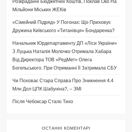
Розкраданні Бюджетних Коштів, Поклав Око На
а
Мільйони Міських ЖЕКів
п
«Сімейний Підряд» У Погонах: Що Приховує
Дружина Київського «титанівця» Бондаренка?
и
Начальник Юрдепартаменту ДП «Ліси України»
с
З Луцька Наталія Молочко Отримала Хабара
Від Директора ТОВ «РедМет» Олега
і
Богельського. При Отриманні Її Затримала СБУ
в
Чи Поховає Стара Справа Про Зникнення 4.4
Млн Дол ЦПК Шабуніна?, – ЗМІ
Після Чебоксар Стало Тихо
ОСТАННІ КОМЕНТАРІ