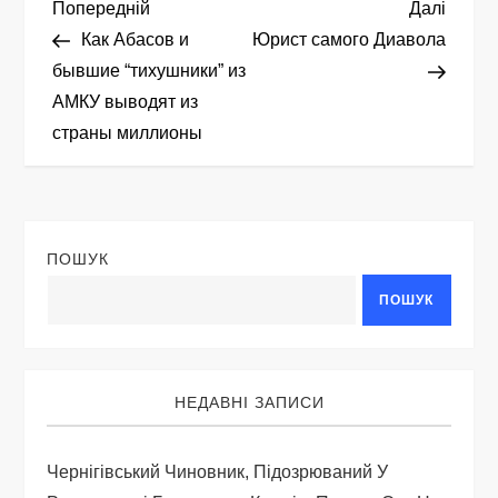
Н
Попередній
Насту
Попередній
Далі
запис
запис
Как Абасов и
Юрист самого Диавола
а
бывшие “тихушники” из
АМКУ выводят из
в
страны миллионы
і
г
ПОШУК
а
ПОШУК
ц
і
НЕДАВНІ ЗАПИСИ
я
Чернігівський Чиновник, Підозрюваний У
з