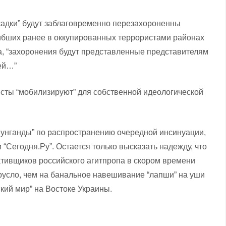
садки” будут заблаговременно перезахороненны
ибших ранее в оккупированных террористами районах
, “захоронения будут представленные представителям
тей…”
ристы “мобилизируют” для собственной идеологической
унганды” по распространению очередной инсинуации,
“Сегодня.Ру”. Остается только высказать надежду, что
тивщиков российского агитпропа в скором времени
 русло, чем на банальное навешивание “лапши” на уши
кий мир” на Востоке Украины.