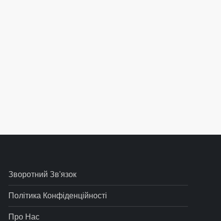
тупний
ис
Зворотний Зв'язок
Політика Конфіденційності
Про Нас