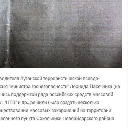
оводителя Луганской террористической псевдо-
исью “министра госбезопасности” Леонида Пасечника (на
ившись поддержкой ряда российских средств массовой
”, “НТВ” и пр., решили было создать несколько
ществовании массовых захоронений на территории
селенного пункта Сокольники Новоайдарского района