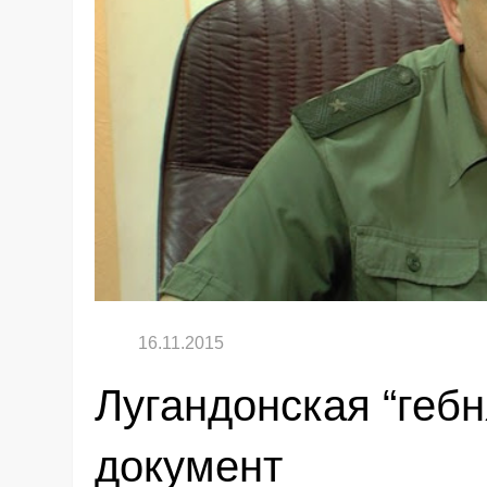
Лугандонская “гебн
документ