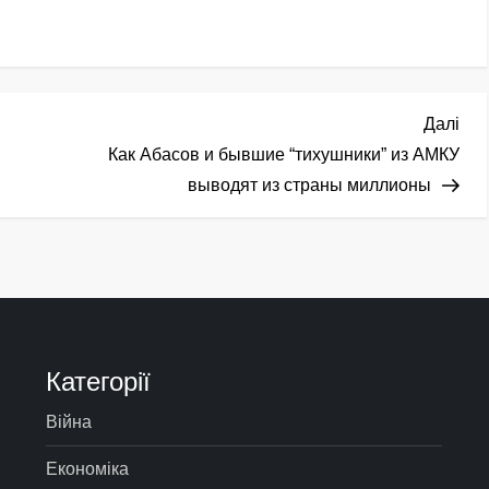
Нас
Далі
зап
Как Абасов и бывшие “тихушники” из АМКУ
выводят из страны миллионы
Категорії
Війна
Економіка