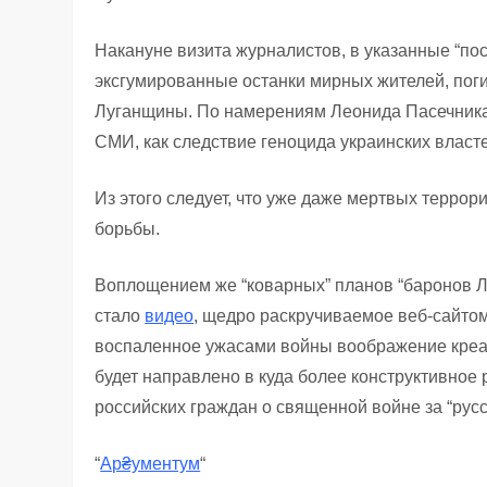
Накануне визита журналистов, в указанные “по
эксгумированные останки мирных жителей, пог
Луганщины. По намерениям Леонида Пасечника
СМИ, как следствие геноцида украинских влас
Из этого следует, что уже даже мертвых терро
борьбы.
Воплощением же “коварных” планов “баронов Л
стало
видео
, щедро раскручиваемое веб-сайтом 
воспаленное ужасами войны воображение креа
будет направлено в куда более конструктивное
российских граждан о священной войне за “русс
“
Ар₴ументум
“