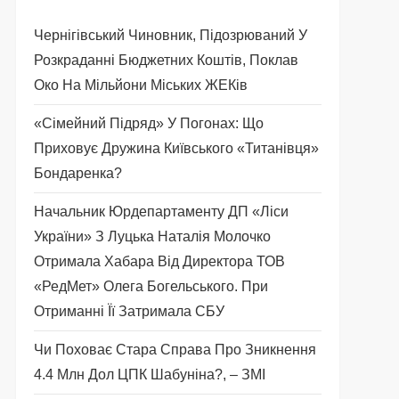
Чернігівський Чиновник, Підозрюваний У
Розкраданні Бюджетних Коштів, Поклав
Око На Мільйони Міських ЖЕКів
«Сімейний Підряд» У Погонах: Що
Приховує Дружина Київського «титанівця»
Бондаренка?
Начальник Юрдепартаменту ДП «Ліси
України» З Луцька Наталія Молочко
Отримала Хабара Від Директора ТОВ
«РедМет» Олега Богельського. При
Отриманні Її Затримала СБУ
Чи Поховає Стара Справа Про Зникнення
4.4 Млн Дол ЦПК Шабуніна?, – ЗМІ