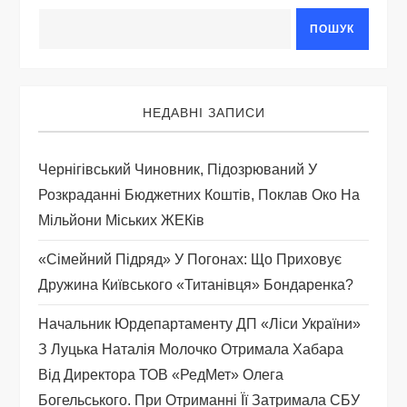
ц
ПОШУК
і
я
НЕДАВНІ ЗАПИСИ
з
а
Чернігівський Чиновник, Підозрюваний У
Розкраданні Бюджетних Коштів, Поклав Око На
п
Мільйони Міських ЖЕКів
и
«Сімейний Підряд» У Погонах: Що Приховує
Дружина Київського «титанівця» Бондаренка?
с
Начальник Юрдепартаменту ДП «Ліси України»
і
З Луцька Наталія Молочко Отримала Хабара
Від Директора ТОВ «РедМет» Олега
в
Богельського. При Отриманні Її Затримала СБУ