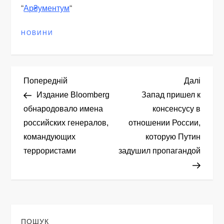
“
Ар₴ументум
“
НОВИНИ
Н
Попередній
Насту
Попередній
Далі
запис
запис
Издание Bloomberg
Запад пришел к
а
обнародовало имена
консенсусу в
российских генералов,
отношении России,
в
командующих
которую Путин
і
террористами
задушил пропагандой
г
а
ПОШУК