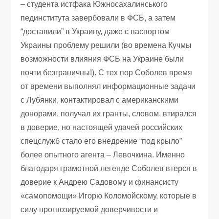
– студента истфака Южносахалинського
пединститута завербовали в ФСБ, а затем
“доставили” в Украину, даже с паспортом
Украины проблему решили (во времена Кучмы
возможности влияния ФСБ на Украине были
почти безграничны!). С тех пор Соболев время
от времени выполнял информационные задачи
с Лубянки, контактировал с американскими
донорами, получал их гранты, словом, втирался
в доверие, но настоящей удачей российских
спецслужб стало его внедрение “под крыло”
более опытного агента – Левочкина. Именно
благодаря грамотной легенде Соболев втерся в
доверие к Андрею Садовому и финансисту
«самопомощи» Игорю Коломойскому, которые в
силу прогнозируемой доверчивости и