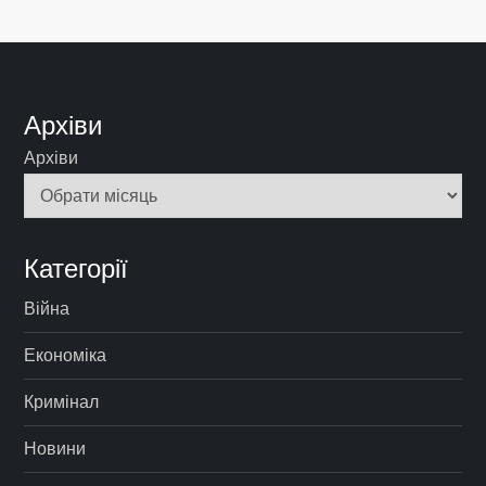
Архіви
Архіви
Категорії
Війна
Економіка
Кримінал
Новини