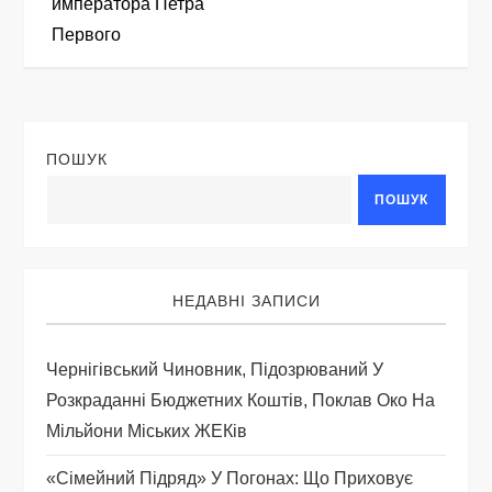
императора Петра
в
Первого
і
г
ПОШУК
а
ПОШУК
ц
і
НЕДАВНІ ЗАПИСИ
я
Чернігівський Чиновник, Підозрюваний У
з
Розкраданні Бюджетних Коштів, Поклав Око На
а
Мільйони Міських ЖЕКів
п
«Сімейний Підряд» У Погонах: Що Приховує