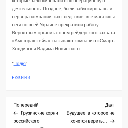
которые заблокировали всю операционную
деятельность. Позднее, были заблокированы и
сервера компании, как следствие, все магазины
сети по всей Украине прекратили работу.
Вероятным организатором рейдерского захвата
«Амстора» сейчас называют компанию «Смарт-
Холдинг» и Вадима Новинского.
“
Подія
“
НОВИНИ
Н
Попередній
Насту
Попередній
Далі
запис
запис
Грузинские корни
Будущее, в которое не
а
российского
хочется верить…