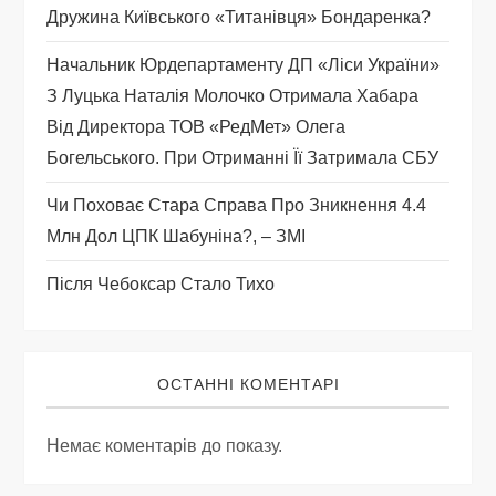
Дружина Київського «титанівця» Бондаренка?
и
Начальник Юрдепартаменту ДП «Ліси України»
с
З Луцька Наталія Молочко Отримала Хабара
Від Директора ТОВ «РедМет» Олега
і
Богельського. При Отриманні Її Затримала СБУ
в
Чи Поховає Стара Справа Про Зникнення 4.4
Млн Дол ЦПК Шабуніна?, – ЗМІ
Після Чебоксар Стало Тихо
ОСТАННІ КОМЕНТАРІ
Немає коментарів до показу.