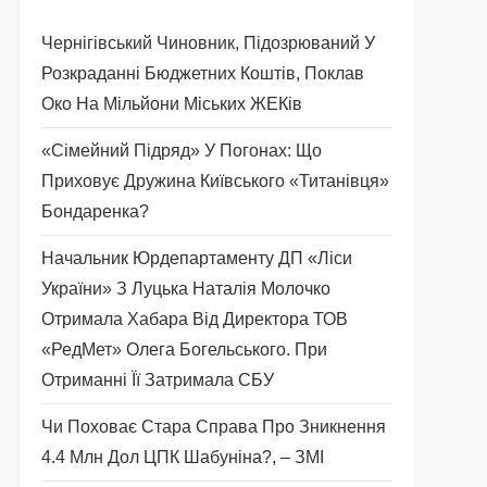
Чернігівський Чиновник, Підозрюваний У
Розкраданні Бюджетних Коштів, Поклав
Око На Мільйони Міських ЖЕКів
«Сімейний Підряд» У Погонах: Що
Приховує Дружина Київського «титанівця»
Бондаренка?
Начальник Юрдепартаменту ДП «Ліси
України» З Луцька Наталія Молочко
Отримала Хабара Від Директора ТОВ
«РедМет» Олега Богельського. При
Отриманні Її Затримала СБУ
Чи Поховає Стара Справа Про Зникнення
4.4 Млн Дол ЦПК Шабуніна?, – ЗМІ