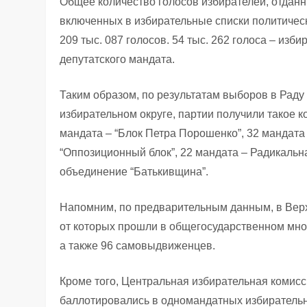
Общее количество голосов избирателей, отданн
включенных в избирательные списки политическ
209 тыс. 087 голосов. 54 тыс. 262 голоса – изб
депутатского мандата.
Таким образом, по результатам выборов в Рад
избирательном округе, партии получили такое к
мандата – “Блок Петра Порошенко”, 32 мандата
“Оппозиционный блок”, 22 мандата – Радикальн
объединение “Батькивщина”.
Напомним, по предварительным данным, в Верх
от которых прошли в общегосударственном мно
а также 96 самовыдвиженцев.
Кроме того, Центральная избирательная комисс
баллотировались в одномандатных избирательны