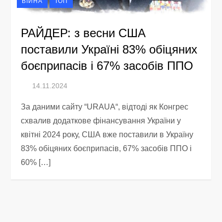
ВІЙНА
ТОП
РАЙДЕР: з весни США
поставили Україні 83% обіцяних
боєприпасів і 67% засобів ППО
За даними сайту “URAUA“, відтоді як Конгрес
схвалив додаткове фінансування України у
квітні 2024 року, США вже поставили в Україну
83% обіцяних боєприпасів, 67% засобів ППО і
60% […]