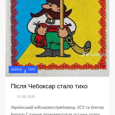
ВІЙНА
ТОП
Після Чебоксар стало тихо
Український військовослужбовець ЗСУ та блогер
Кирило Сазонов прокоментував останні удари