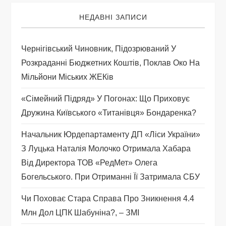
і
НЕДАВНІ ЗАПИСИ
я
Чернігівський Чиновник, Підозрюваний У
Розкраданні Бюджетних Коштів, Поклав Око На
з
Мільйони Міських ЖЕКів
а
«Сімейний Підряд» У Погонах: Що Приховує
п
Дружина Київського «титанівця» Бондаренка?
Начальник Юрдепартаменту ДП «Ліси України»
и
З Луцька Наталія Молочко Отримала Хабара
с
Від Директора ТОВ «РедМет» Олега
Богельського. При Отриманні Її Затримала СБУ
і
Чи Поховає Стара Справа Про Зникнення 4.4
в
Млн Дол ЦПК Шабуніна?, – ЗМІ