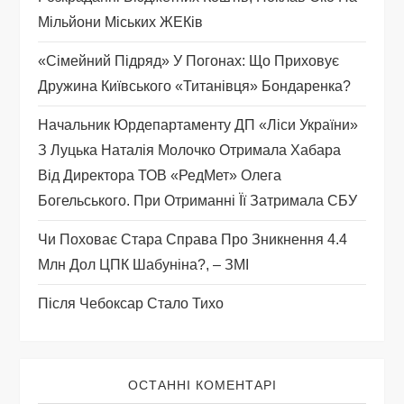
а
Мільйони Міських ЖЕКів
п
«Сімейний Підряд» У Погонах: Що Приховує
и
Дружина Київського «титанівця» Бондаренка?
с
Начальник Юрдепартаменту ДП «Ліси України»
З Луцька Наталія Молочко Отримала Хабара
і
Від Директора ТОВ «РедМет» Олега
Богельського. При Отриманні Її Затримала СБУ
в
Чи Поховає Стара Справа Про Зникнення 4.4
Млн Дол ЦПК Шабуніна?, – ЗМІ
Після Чебоксар Стало Тихо
ОСТАННІ КОМЕНТАРІ