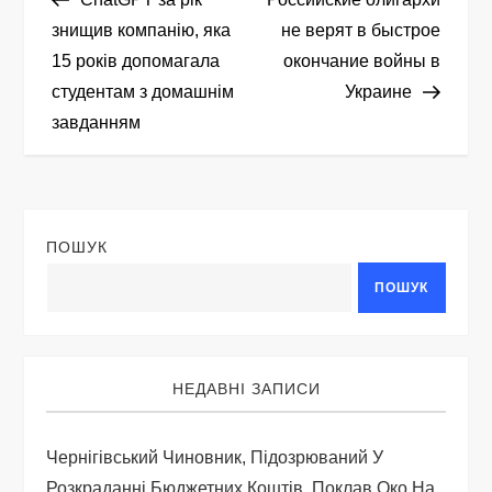
а
знищив компанію, яка
не верят в быстрое
15 років допомагала
окончание войны в
в
студентам з домашнім
Украине
і
завданням
г
а
ПОШУК
ц
ПОШУК
і
я
НЕДАВНІ ЗАПИСИ
з
Чернігівський Чиновник, Підозрюваний У
Розкраданні Бюджетних Коштів, Поклав Око На