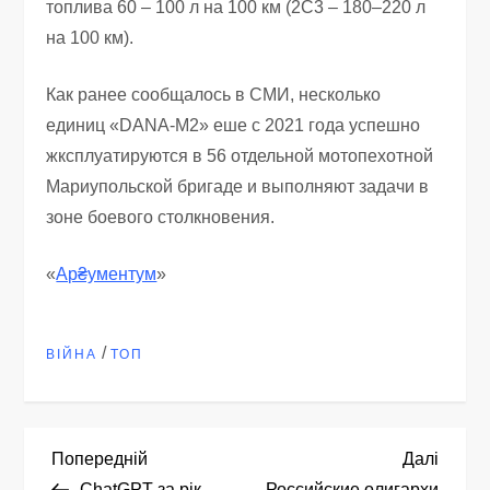
топлива 60 – 100 л на 100 км (2С3 – 180–220 л
на 100 км).
Как ранее сообщалось в СМИ, несколько
единиц «DANA-М2» еше с 2021 года успешно
жксплуатируются в 56 отдельной мотопехотной
Мариупольской бригаде и выполняют задачи в
зоне боевого столкновения.
«
Ар₴ументум
»
/
ВІЙНА
ТОП
Н
Попередній
Насту
Попередній
Далі
запис
запис
ChatGPT за рік
Российские олигархи