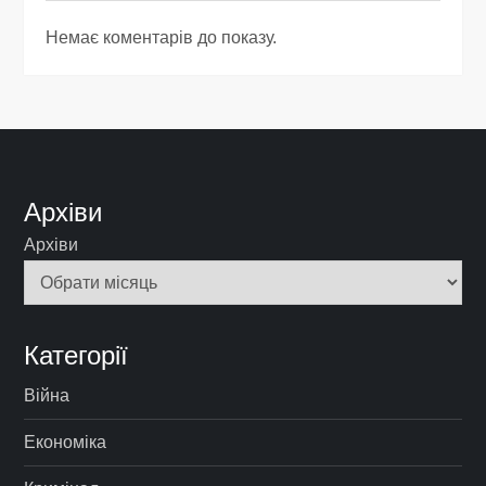
Немає коментарів до показу.
Архіви
Архіви
Категорії
Війна
Економіка