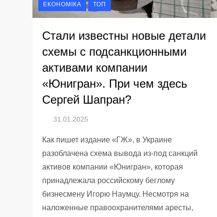
ЕКОНОМІКА
ТОП
Стали известны новые детали
схемы с подсанкционными
активами компании
«Юнигран». При чем здесь
Сергей Шапран?
Как пишет издание «ГЖ», в Украине
разоблачена схема вывода из-под санкций
активов компании «Юнигран», которая
принадлежала российскому беглому
бизнесмену Игорю Наумцу. Несмотря на
наложенные правоохранителями аресты,