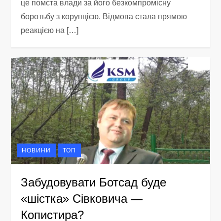
це помста влади за його безкомпромісну
боротьбу з корупцією. Відмова стала прямою
реакцією на […]
НОВИНИ
ТОП
Забудовувати Ботсад буде
«шістка» Сівковича —
Копистира?