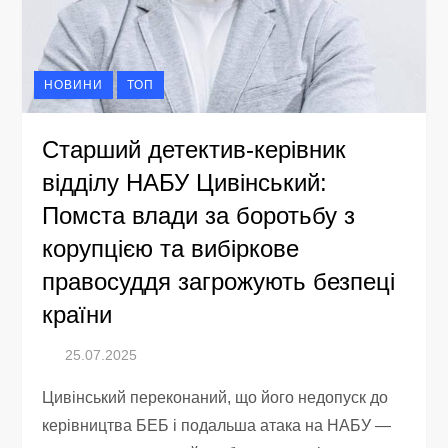
НОВИНИ
ТОП
Старший детектив-керівник
відділу НАБУ Цивінський:
Помста влади за боротьбу з
корупцією та вибіркове
правосуддя загрожують безпеці
країни
Цивінський переконаний, що його недопуск до
керівництва БЕБ і подальша атака на НАБУ —