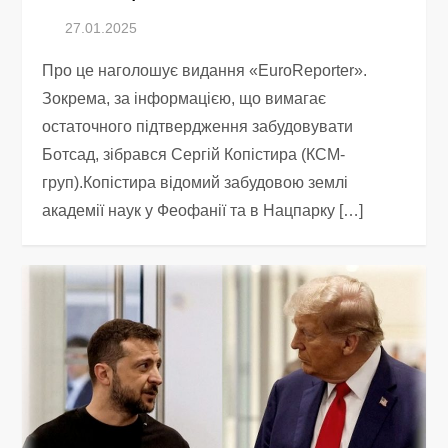
Про це наголошує видання «EuroReporter».
Зокрема, за інформацією, що вимагає
остаточного підтвердження забудовувати
Ботсад, зібрався Сергій Копістира (КСМ-
груп).Копістира відомий забудовою землі
академії наук у Феофанії та в Нацпарку […]