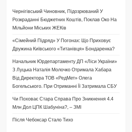
я
Чернігівський Чиновник, Підозрюваний У
з
Розкраданні Бюджетних Коштів, Поклав Око На
а
Мільйони Міських ЖЕКів
п
«Сімейний Підряд» У Погонах: Що Приховує
Дружина Київського «титанівця» Бондаренка?
и
Начальник Юрдепартаменту ДП «Ліси України»
с
З Луцька Наталія Молочко Отримала Хабара
Від Директора ТОВ «РедМет» Олега
і
Богельського. При Отриманні Її Затримала СБУ
в
Чи Поховає Стара Справа Про Зникнення 4.4
Млн Дол ЦПК Шабуніна?, – ЗМІ
Після Чебоксар Стало Тихо