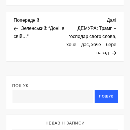
Н
Попередній
Насту
Попередній
Далі
запис
запис
Зеленський: “Доні, я
ДЕМУРА: Трамп –
а
свій…”
господар свого слова,
хоче – дає, хоче – бере
в
назад
і
г
ПОШУК
а
ПОШУК
ц
і
НЕДАВНІ ЗАПИСИ